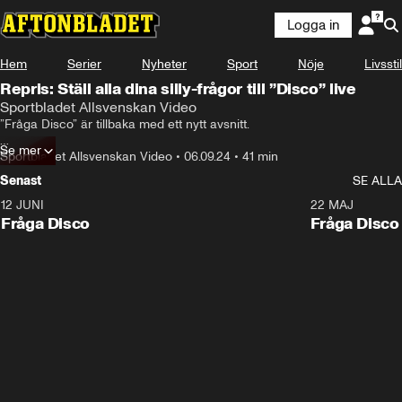
Logga in
Hem
Serier
Nyheter
Sport
Nöje
Livsstil
Repris: Ställ alla dina silly-frågor till ”Disco” live
Sportbladet Allsvenskan Video
”Fråga Disco” är tillbaka med ett nytt avsnitt.

Se mer
Den här veckan är hela tre gäster med också. 

Sportbladet Allsvenskan Video
•
06.09.24
•
41 min
Senast
SE ALLA
Medverkande: Hammarbys Pavle Vagic i Bajen, BP:s Alex Timossi 
Andersson, Värnamoikonen Freddy Winsth, Daniel ”Disco” 
12 JUNI
22 MAJ
Kristoffersson och Oskar Kiisk.
Fråga Disco
Fråga Disco