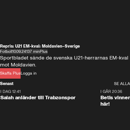
Repris: U21 EM-kval: Moldavien–Sverige
Fotboll
10.09.24
137 min
Plus
Sportbladet sände de svenska U21-herrarnas EM-kval 
mot Moldavien.
Skaffa Plus
Logga in
Senast
SE ALLA
I DAG 12:41
0:42
I GÅR 20:36
Salah anländer till Trabzonspor
Betis vinne
här!