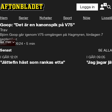
Logga in
Hem
Serier
Nyheter
Sport
Nöje
Livsstil
Goop: ”Det är en kanonspik på V75”
Trav
Björn Goop går igenom V75-omgången på Hagmyren, lördagen 7 
september.
Se mer
Trav
•
06.09.24
•
5 min
Senast
SE ALLA
I GÅR 12:01
5:16
I GÅR 09:05
”Jättefin häst som rankas etta”
”Jag jagar j