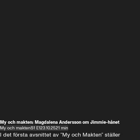
My och makten: Magdalena Andersson om Jimmie-hånet
My och makten
S1 E1
23.10.25
21 min
I det första avsnittet av ”My och Makten” ställer 