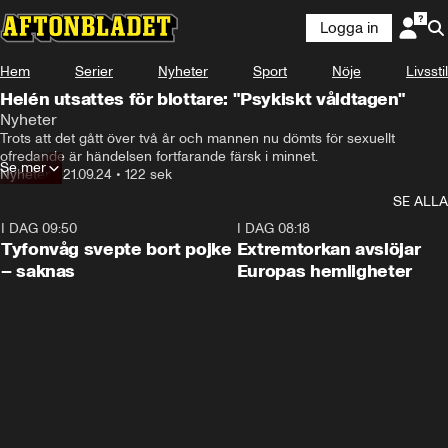
Logga in
Hem
Serier
Nyheter
Sport
Nöje
Livsstil
Helén utsattes för blottare: "Psykiskt våldtagen"
Nyheter
Det kommer som en våg av äckel över dig. Du blir inte 
Trots att det gått över två år och mannen nu dömts för sexuellt 
fysiskt, 

ofredande är händelsen fortfarande färsk i minnet.
Se mer
Nyheter
•
21.09.24
•
122 sek
men psykiskt våldtagen.
SE ALLA
I DAG 09:50
0:53
I DAG 08:18
Tyfonvåg svepte bort pojke
Extremtorkan avslöjar
– saknas
Europas hemligheter