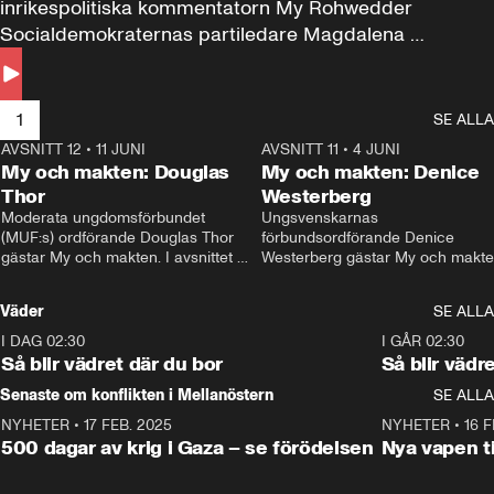
inrikespolitiska kommentatorn My Rohwedder 
Socialdemokraternas partiledare Magdalena 
Andersson till svars.
1
SE ALLA
AVSNITT 12
•
11 JUNI
26:27
AVSNITT 11
•
4 JUNI
2
My och makten: Douglas
My och makten: Denice
Thor
Westerberg
Moderata ungdomsförbundet 
Ungsvenskarnas 
(MUF:s) ordförande Douglas Thor 
förbundsordförande Denice 
gästar My och makten. I avsnittet 
Westerberg gästar My och makten.
diskuteras tonårsutvisningarna och 
avsnittet diskuteras migrationsfrå
hur Moderaterna ska locka väljare till 
och hur SD ska locka kvinnliga 
Väder
SE ALLA
valet i höst. 
väljare. 
I DAG 02:30
1:06
I GÅR 02:30
Så blir vädret där du bor
Så blir vädr
Senaste om konflikten i Mellanöstern
SE ALLA
NYHETER
•
17 FEB. 2025
0:45
NYHETER
•
16 F
500 dagar av krig i Gaza – se förödelsen
Nya vapen ti