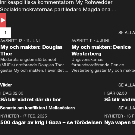
inrikespolitiska kommentatorn My Rohwedder 
Socialdemokraternas partiledare Magdalena 
Andersson till svars.
1
SE ALLA
AVSNITT 12
•
11 JUNI
26:27
AVSNITT 11
•
4 JUNI
2
My och makten: Douglas
My och makten: Denice
Thor
Westerberg
Moderata ungdomsförbundet 
Ungsvenskarnas 
(MUF:s) ordförande Douglas Thor 
förbundsordförande Denice 
gästar My och makten. I avsnittet 
Westerberg gästar My och makten.
diskuteras tonårsutvisningarna och 
avsnittet diskuteras migrationsfrå
hur Moderaterna ska locka väljare till 
och hur SD ska locka kvinnliga 
Väder
SE ALLA
valet i höst. 
väljare. 
I DAG 02:30
1:06
I GÅR 02:30
Så blir vädret där du bor
Så blir vädr
Senaste om konflikten i Mellanöstern
SE ALLA
NYHETER
•
17 FEB. 2025
0:45
NYHETER
•
16 F
500 dagar av krig i Gaza – se förödelsen
Nya vapen ti