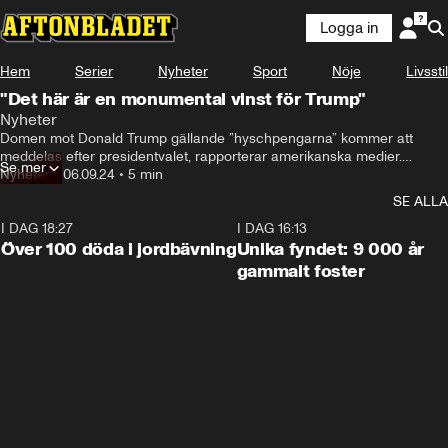
Logga in
Hem
Serier
Nyheter
Sport
Nöje
Livsstil
"Det här är en monumental vinst för Trump"
Nyheter
Domen mot Donald Trump gällande ”hyschpengarna” kommer att 
meddelas efter presidentvalet, rapporterar amerikanska medier.

Se mer
Trump åtalades misstänkt för att ha beordrat utbetalningar till den 
Nyheter
•
06.09.24
•
5 min
tidigare porrskådespelaren Stormy Daniels för att dölja en påstådd 
SE ALLA
affär de haft.
I DAG 18:27
0:31
I DAG 16:13
Över 100 döda i jordbävning
Unika fyndet: 9 000 år
gammalt foster