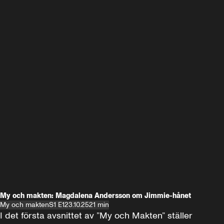
My och makten: Magdalena Andersson om Jimmie-hånet
My och makten
S1 E1
23.10.25
21 min
I det första avsnittet av ”My och Makten” ställer 