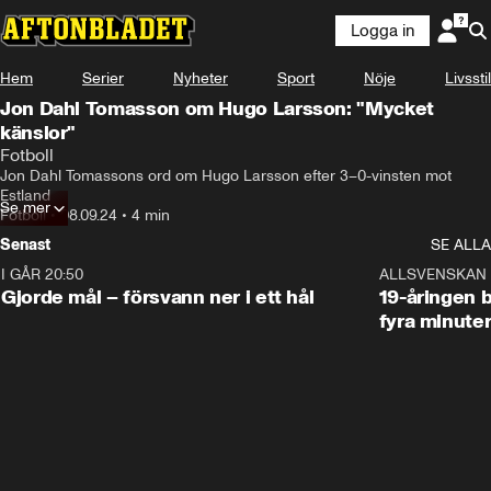
Logga in
Hem
Serier
Nyheter
Sport
Nöje
Livsstil
Jon Dahl Tomasson om Hugo Larsson: "Mycket
känslor"
Fotboll
Jon Dahl Tomassons ord om Hugo Larsson efter 3–0-vinsten mot 
Estland
Se mer
Fotboll
•
08.09.24
•
4 min
Senast
SE ALLA
I GÅR 20:50
0:31
ALLSVENSKAN
Gjorde mål – försvann ner i ett hål
19-åringen b
fyra minute