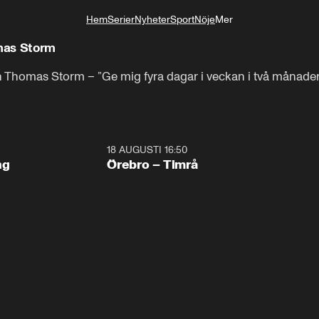
Hem
Serier
Nyheter
Sport
Nöje
Mer
Livsstil
mas Storm
Thomas Storm – ”Ge mig fyra dagar i veckan i två månader 
18 AUGUSTI 16:50
Plus
ng
Örebro – Timrå