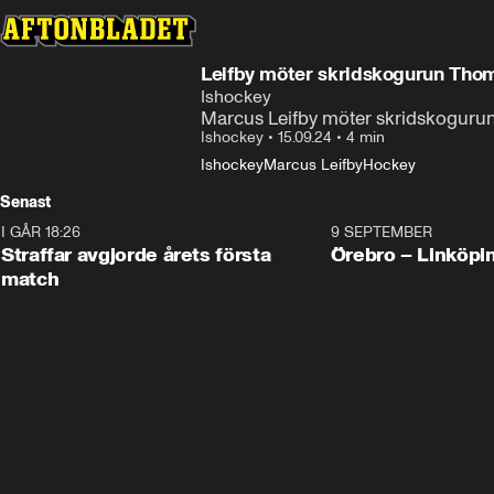
Leifby möter skridskogurun Tho
Ishockey
Marcus Leifby möter skridskogurun 
Ishockey
•
15.09.24
•
4 min
Ishockey
Marcus Leifby
Hockey
Senast
I GÅR 18:26
2:19
9 SEPTEMBER
Plus
Straffar avgjorde årets första
Örebro – Linköpi
match