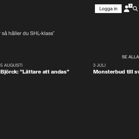
Logga in
så håller du SHL-klass”
SE ALLA
5 AUGUSTI
2:08
3 JULI
Björck: ”Lättare att andas”
Monsterbud till 