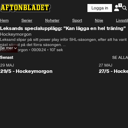
Logga in
Hem
Serier
Nyheter
Sport
Nöje
Livsstil
Leksands specialupplägg: ”Kan lägga en hel träning”
Hockeymorgon
Leksand slipar på sitt power play inför SHL-säsongen, efter att ha varit 
näst sämst på det förra säsongen. 

Se mer
Leksands Lucas Elvenes gästade Hockeymorgon där han berättade 
Hockeymorgon
•
09.09.24
•
107 sek
mer.
Senast
SE ALLA
29 MAJ
27 MAJ
29/5 - Hockeymorgon
27/5 - Hoc