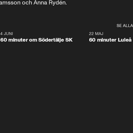
hamsson och Anna Rydén.
SE ALLA
8
4 JUNI
1:01:47
22 MAJ
Plus
Plus
60 minuter om Södertälje SK
60 minuter Luleå