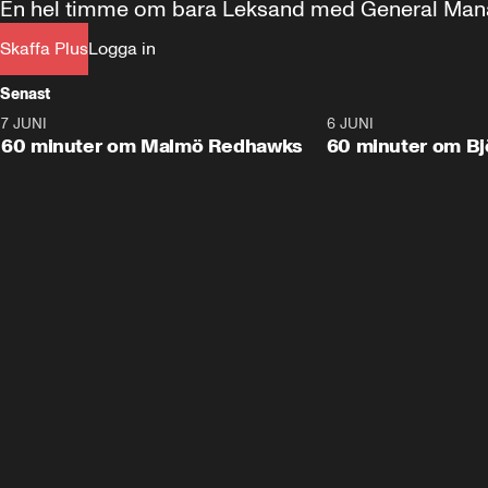
En hel timme om bara Leksand med General Ma
Skaffa Plus
Logga in
Senast
7 JUNI
1:02:53
6 JUNI
Plus
60 minuter om Malmö Redhawks
60 minuter om Bj