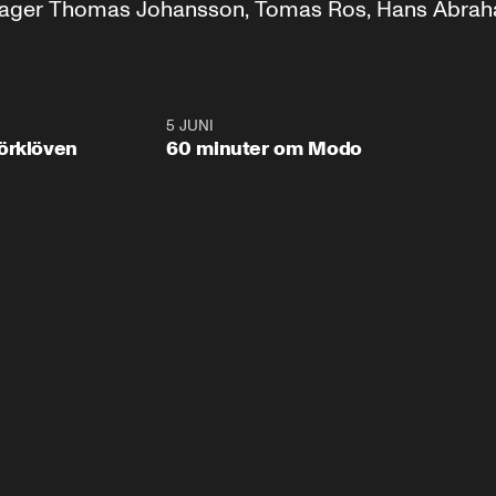
nager Thomas Johansson, Tomas Ros, Hans Abra
1:00:59
5 JUNI
1:03:1
Plus
örklöven
60 minuter om Modo