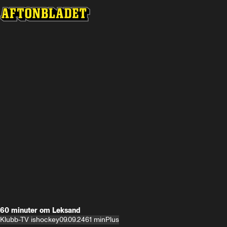
60 minuter om Leksand
Klubb-TV ishockey
09.09.24
61 min
Plus