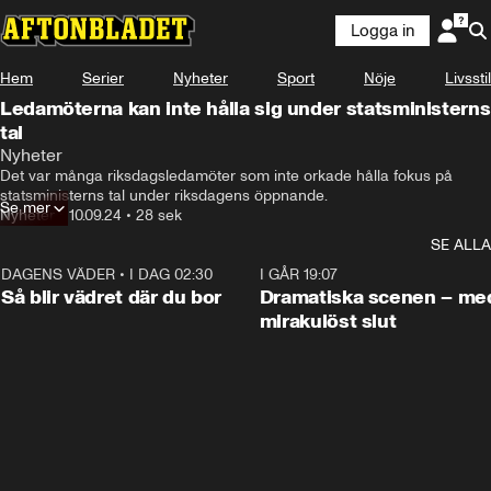
Logga in
Hem
Serier
Nyheter
Sport
Nöje
Livsstil
Ledamöterna kan inte hålla sig under statsministerns
tal
Nyheter
Det var många riksdagsledamöter som inte orkade hålla fokus på 
statsministerns tal under riksdagens öppnande.
Se mer
Nyheter
•
10.09.24
•
28 sek
SE ALLA
DAGENS VÄDER
•
I DAG 02:30
1:06
I GÅR 19:07
Så blir vädret där du bor
Dramatiska scenen – me
mirakulöst slut