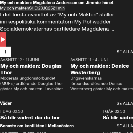
My och makten: Magdalena Andersson om Jimmie-hånet
My och makten
S1 E1
23.10.25
21 min
I det första avsnittet av ”My och Makten” ställer 
inrikespolitiska kommentatorn My Rohwedder 
Socialdemokraternas partiledare Magdalena 
Andersson till svars.
1
SE ALLA
AVSNITT 12
•
11 JUNI
26:27
AVSNITT 11
•
4 JUNI
2
My och makten: Douglas
My och makten: Denice
Thor
Westerberg
Moderata ungdomsförbundet 
Ungsvenskarnas 
(MUF:s) ordförande Douglas Thor 
förbundsordförande Denice 
gästar My och makten. I avsnittet 
Westerberg gästar My och makten.
diskuteras tonårsutvisningarna och 
avsnittet diskuteras migrationsfrå
hur Moderaterna ska locka väljare till 
och hur SD ska locka kvinnliga 
Väder
SE ALLA
valet i höst. 
väljare. 
I DAG 02:30
1:06
I GÅR 02:30
Så blir vädret där du bor
Så blir vädr
Senaste om konflikten i Mellanöstern
SE ALLA