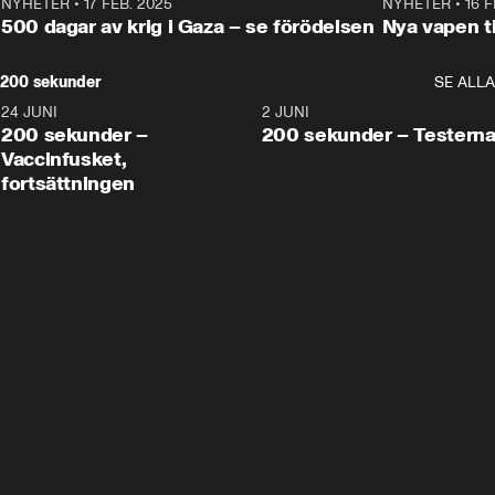
NYHETER
•
17 FEB. 2025
0:45
NYHETER
•
16 F
500 dagar av krig i Gaza – se förödelsen
Nya vapen ti
200 sekunder
SE ALLA
24 JUNI
5:00
2 JUNI
200 sekunder –
200 sekunder – Testern
Vaccinfusket,
fortsättningen