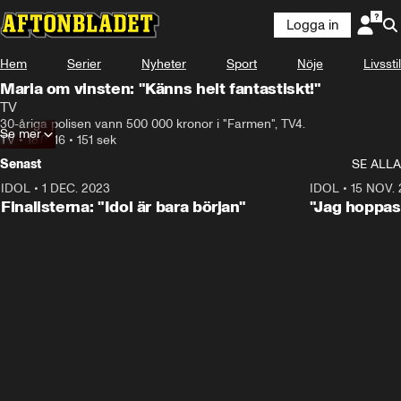
Logga in
Hem
Serier
Nyheter
Sport
Nöje
Livsstil
Maria om vinsten: "Känns helt fantastiskt!"
TV
30-åriga polisen vann 500 000 kronor i "Farmen", TV4.
Se mer
TV
•
18.07.16
•
151 sek
Senast
SE ALLA
IDOL
•
1 DEC. 2023
0:56
IDOL
•
15 NOV.
Finalisterna: "Idol är bara början"
"Jag hoppas 