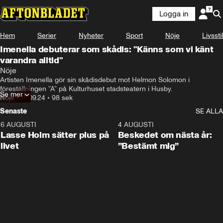
Logga in
Hem
Serier
Nyheter
Sport
Nöje
Livsstil
Imenella debuterar som skådis: "Känns som vi känt
varandra alltid"
Nöje
Artisten Imenella gör sin skådisdebut mot Helmon Solomon i 
föreställningen ”A” på Kulturhuset stadsteatern i Husby.
Se mer
Nöje
•
15.09.24
•
98 sek
Senaste
SE ALLA
6 AUGUSTI
1:04
4 AUGUSTI
Lasse Holm sätter plus på
Beskedet om nästa år:
livet
”Bestämt mig”