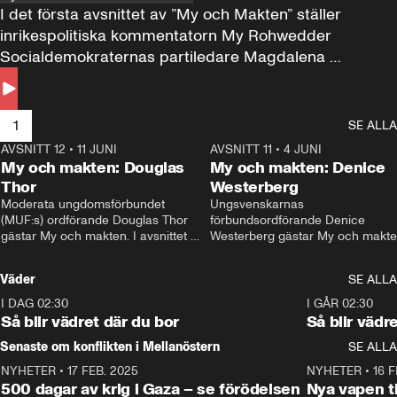
I det första avsnittet av ”My och Makten” ställer 
inrikespolitiska kommentatorn My Rohwedder 
Socialdemokraternas partiledare Magdalena 
Andersson till svars.
1
SE ALLA
AVSNITT 12
•
11 JUNI
26:27
AVSNITT 11
•
4 JUNI
2
My och makten: Douglas
My och makten: Denice
Thor
Westerberg
Moderata ungdomsförbundet 
Ungsvenskarnas 
(MUF:s) ordförande Douglas Thor 
förbundsordförande Denice 
gästar My och makten. I avsnittet 
Westerberg gästar My och makten.
diskuteras tonårsutvisningarna och 
avsnittet diskuteras migrationsfrå
hur Moderaterna ska locka väljare till 
och hur SD ska locka kvinnliga 
Väder
SE ALLA
valet i höst. 
väljare. 
I DAG 02:30
1:06
I GÅR 02:30
Så blir vädret där du bor
Så blir vädr
Senaste om konflikten i Mellanöstern
SE ALLA
NYHETER
•
17 FEB. 2025
0:45
NYHETER
•
16 F
500 dagar av krig i Gaza – se förödelsen
Nya vapen ti