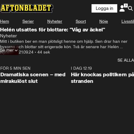
Logga in
Hem
Serier
Nyheter
Sport
Nöje
Livsstil
Helén utsattes för blottare: "Våg av äckel"
Nyheter
Mitt i butiken ber en man plötsligt henne om hjälp. Sen drar han ner 
byxorna och blottar sitt erigerade kön. Två år senare har Helén 
Se mer
Axelsson, 37, fortfarande inte helt återhämtat sig.
Nyheter
•
21.09.24
•
44 sek
SE ALLA
FÖR 5 MIN SEN
0:42
I DAG 12:19
Dramatiska scenen – med
Här knockas politikern p
mirakulöst slut
stranden