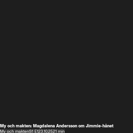
My och makten: Magdalena Andersson om Jimmie-hånet
My och makten
S1 E1
23.10.25
21 min