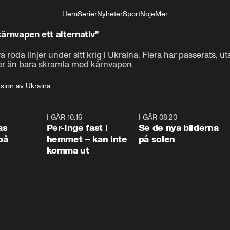
Hem
Serier
Nyheter
Sport
Nöje
Mer
Livsstil
kärnvapen ett alternativ”
a röda linjer under sitt krig i Ukraina. Flera har passerats, 
t är det som man säger och som står också i den ryska doktrin
mer än bara skramla med kärnvapen.
sion av Ukraina
0:45
I GÅR 10:16
1:26
I GÅR 08:20
0:3
as
Per-Inge fast i
Se de nya bilderna
på
hemmet – kan inte
på solen
komma ut