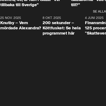
tillbaka till Sverige”
till?”
SE ALLA
3
25 NOV. 2025
31:05
8 OKT. 2025
4:29
4 JUNI 2025
Knutby – Vem
200 sekunder –
Finansmin
mördade Alexandra?
Köttfusket: Se hela
125 procent
programmet här
"Skattever
viktig uppg