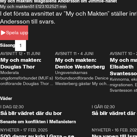
My och makten: Magdalena Andersson om Jimmie-hånet
My och makten
S1 E1
23.10.25
21 min
I det första avsnittet av ”My och Makten” ställe
Andersson till svars.
Spela upp
1
Säsong
AVSNITT 12
•
11 JUNI
26:27
AVSNITT 11
•
4 JUNI
23:40
AVSNITT 10
•
My och makten:
My och makten:
My och ma
Douglas Thor
Denice Westerberg
Elisabeth
Moderata 
Ungsvenskarnas 
Svantess
ungdomsförbundet (MUF:s) 
förbundsordförande Denice 
Kvinnorna, ek
ordförande Douglas Thor 
Westerberg gästar My och 
migrationen. E
gästar My och makten. I 
makten. I avsnittet 
Svantesson stäl
avsnittet diskuteras 
diskuteras migrationsfrågan 
när finansmini
Väder
tonårsutvisningarna och hur 
och hur SD ska locka 
Moderaterna ska locka 
kvinnliga väljare. 
I DAG 02:30
1:06
I GÅR 02:30
väljare till valet i höst. 
Så blir vädret där du bor
Så blir vädret där
Senaste om konflikten i Mellanöstern
NYHETER
•
17 FEB. 2025
0:45
NYHETER
•
16 FEB. 20
500 dagar av krig i Gaza – se
Nya vapen till Isr