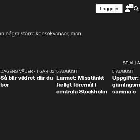
Logga in
utan några större konsekvenser, men 
en.
SE ALLA
1
DAGENS VÄDER
•
I GÅR 02:30
1:06
5 AUGUSTI
0:35
5 AUGUSTI
Så blir vädret där du
Larmet: Misstänkt
Uppgifter:
bor
farligt föremål i
gärningsm
centrala Stockholm
samma ö