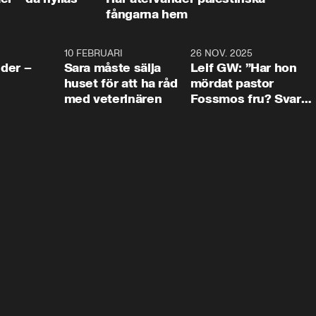
fångarna hem
4:24
10 FEBRUARI
4:13
26 NOV. 2025
8:1
der –
Sara måste sälja
Leif GW: ”Har hon
huset för att ha råd
mördat pastor
med veterinären
Fossmos fru? Svar
nej.”