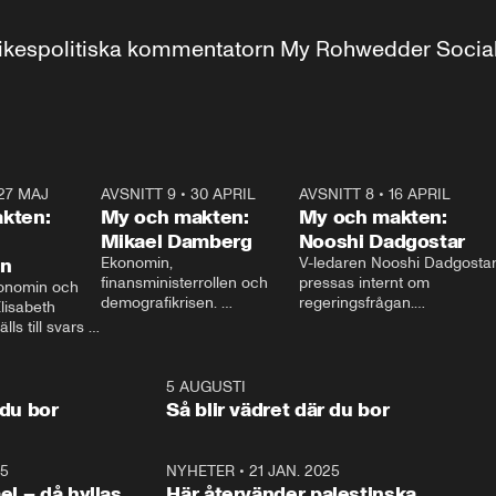
r inrikespolitiska kommentatorn My Rohwedder Soci
27 MAJ
3:51
AVSNITT 9
•
30 APRIL
24:00
AVSNITT 8
•
16 APRIL
25:1
kten:
My och makten:
My och makten:
Mikael Damberg
Nooshi Dadgostar
on
Ekonomin, 
V-ledaren Nooshi Dadgostar
finansministerrollen och 
pressas internt om 
onomin och 
demografikrisen. 
regeringsfrågan.

lisabeth 
Oppositionen ställs till svars 
I Aftonbladets 
ls till svars 
när Socialdemokraternas 
partiledarutfrågning ”My 
stern gästar 
Mikael Damberg gästar My 
och Makten” sätter hon ner 
My och Makten. 
och Makten. 
foten mot kritikerna:

1:06
5 AUGUSTI
1:0
– Vi ställer upp i val. Ska vi 
 du bor
Så blir vädret där du bor
vara med så sitter vi förstås 
25
1:22
NYHETER
•
21 JAN. 2025
0:5
ael – då hyllas
Här återvänder palestinska