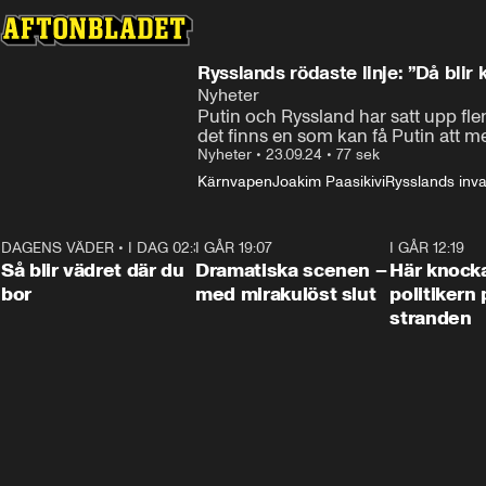
Rysslands rödaste linje: ”Då blir 
Nyheter
Putin och Ryssland har satt upp fler
De
det finns en som kan få Putin att 
Nyheter
•
23.09.24
•
77 sek
Kärnvapen
Joakim Paasikivi
Rysslands inva
DAGENS VÄDER
•
I DAG 02:30
1:06
I GÅR 19:07
0:42
I GÅR 12:19
Så blir vädret där du
Dramatiska scenen –
Här knock
bor
med mirakulöst slut
politikern 
stranden