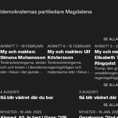
aldemokraternas partiledare Magdalena 
SE ALLA
7
AVSNITT 7
•
19 FEBRUARI
24:30
AVSNITT 6
•
12 FEBRUARI
27:30
AVSNITT 5
•
My och makten:
My och makten: Ulf
My och ma
Simona Mohamsson
Kristersson
Elisabeth
 
Tonårsutvisningarna, skolan 
Tonårsutvisningarna, 
Ringqvist
och och krisen i Liberalerna 
regeringsfrågan och 
Trump, den gr
står i fokus i det sjunde 
matpriserna står i fokus i 
omställningen
avsnittet av ”My och 
det sjätte avsnittet av ”My 
regeringsfråga
makten”. Se när 
och makten”. Se när 
centrum i det 
SE ALLA
Aftonbladets inrikespolitiska 
Aftonbladets inrikespolitiska 
avsnittet av ”
kommentator My 
kommentator My 
6
4 AUGUSTI
1:06
3 AUGUSTI
Makten”. Se nä
Rohwedder ställer 
Rohwedder ställer 
Så blir vädret där du bor
Så blir vädret där
Aftonbladets in
utbildnings- och 
statsminister Ulf Kristersson 
kommentator 
SE ALLA
integrationsminister Simona 
till svars.
Rohwedder stäl
Mohamsson till svars.
Centerpartiets
2
NYHETER
•
16 JAN. 2025
1:01
NYHETER
•
16 JAN. 20
Thand Ring till
Ahmed, 40, är fast i Gaza: ”Vill
Gazaborna: ”Vad s