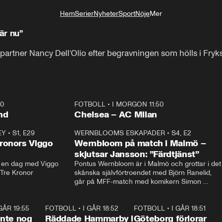
Hem
Serier
Nyheter
Sport
Nöje
Mer
Livsstil
är nu”
artner Nancy Dell’Olio efter begravningen som hölls i Fryks
40
FOTBOLL
•
I MORGON 11:50
Plus
nd
Chelsea – AC Milan
EY
•
S1, E29
17:38
WERNBLOOMS ESKAPADER
•
S4, E2
38:2
ronors Viggo
Wernbloom på match i Malmö –
skjutsar Jansson: ”Färdtjänst”
en dag med Viggo 
Pontus Wernbloom är i Malmö och grottar i det 
 Tre Kronor
skånska självförtroendet med Björn Ranelid, 
går på MFF-match med komikern Simon 
”Chippen” Svensson och hjälper skadade 
stjärnbacken Pontus Jansson hem. 
 GÅR 19:55
1:56
FOTBOLL
•
I GÅR 18:52
2:17
FOTBOLL
•
I GÅR 18:51
2:1
 inte nog
Räddade Hammarby i
Göteborg förlorar