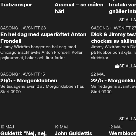
Trabzonspor
Arsenal – se målen
brutala vä
här!
gnäller int
SE ALLA
8
SÄSONG 1, AVSNITT 28
20:38
SÄSONG 1, AVSNITT 2
Plus
En hel dag med superlöftet Anton
Dick & Jimmy test
Frondell
chockas av skill
Jimmy Wixtröm hänger en hel dag med 
Jimmy Wixtröm och Dick
Chicago Blackhawks Anton Frondell. Kollar 
på klubbor och åkyta, r
pojkrummet, bakar och firar farfar
skridskor 
SE ALLA
SÄSONG 1, AVSNITT 15
22 MAJ
26/5 - Morgonklubben
22/5 - Morgonkl
Se tisdagens avsnitt av Morgonklubben här. 
Se fredagens avsnitt a
Start 09.00. 
Start 09.00. 
SE ALLA
3
19 MAJ
0:39
19 MAJ
0:34
12 MAJ
Guidetti: ”Nej, nej,
John Guidettis
Wernbloom