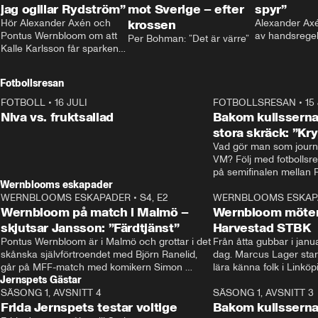
jag ogillar Rydström”
mot Sverige – efter
spyr”
Hör Alexander Axén och 
krossen
Alexander Axén
Pontus Wernbloom om att 
av handsrege
Per Bohman: ”Det är värre”
Kalle Karlsson får sparken 
från Bajen och att Henrik 
Rydström tar över
Fotbollsresan
FOTBOLL
•
16 JULI
0:44
FOTBOLLSRESAN
•
15
Niva vs. fruktsallad
Bakom kulisserna
stora skräck: ”Kr
Vad gör man som journa
VM? Följ med fotbollsr
Wernblooms eskapader
WERNBLOOMS ESKAPADER
•
S4, E2
38:23
WERNBLOOMS ESKAP
Wernbloom på match i Malmö –
Wernbloom möter
skjutsar Jansson: ”Färdtjänst”
Harvestad STBK
Pontus Wernbloom är i Malmö och grottar i det 
Från åtta gubbar i januar
skånska självförtroendet med Björn Ranelid, 
dag. Marcus Lager starta
går på MFF-match med komikern Simon 
lära känna folk i Linköp
Jernspets Gästar
”Chippen” Svensson och hjälper skadade 
STBK en institution – o
SÄSONG 1, AVSNITT 4
stjärnbacken Pontus Jansson hem. 
13:37
rakt in i värmen.
SÄSONG 1, AVSNITT 3
Frida Jernspets testar voltige
Bakom kulissern