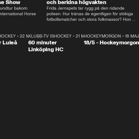
rse Show
och beridna högvakten
rundtur bakom 
Frida Jernspets tar rygg på den ridande 
ternational Horse 
polisen. Hur tränas de egentligen för stökiga 
fotbollsmatcher och stora folkmassor? Hon 
hälsar även på hos beridna högvakten, som 
den här dagen ska byta av högvakten, som 
SHOCKEY
1:00:28
•
22 MAJ
KLUBB-TV ISHOCKEY
vaktar slottet.
1:00:18
•
21 MAJ
HOCKEYMORGON
•
18 MAJ
Plus
r Luleå
60 minuter
18/5 - Hockeymorgo
Linköping HC