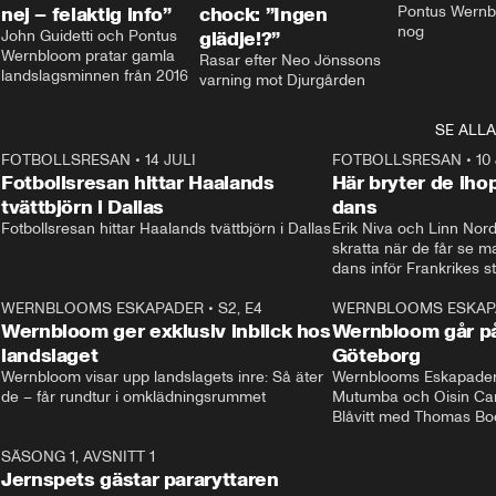
nej – felaktig info”
chock: ”Ingen
Pontus Wernbl
nog
John Guidetti och Pontus 
glädje!?”
Wernbloom pratar gamla 
Rasar efter Neo Jönssons 
landslagsminnen från 2016
varning mot Djurgården
SE ALLA
8
FOTBOLLSRESAN
•
14 JULI
41:35
FOTBOLLSRESAN
•
10
Fotbollsresan hittar Haalands
Här bryter de ih
tvättbjörn i Dallas
dans
Fotbollsresan hittar Haalands tvättbjörn i Dallas
Erik Niva och Linn Nord
skratta när de får se 
dans inför Frankrikes st
VM-kvartsfinalen. 
4
WERNBLOOMS ESKAPADER
•
S2, E4
24:20
WERNBLOOMS ESKAP
Plus
Wernbloom ger exklusiv inblick hos
Wernbloom går på
landslaget
Göteborg
Wernbloom visar upp landslagets inre: Så äter 
Wernblooms Eskapader:
de – får rundtur i omklädningsrummet
Mutumba och Oisin Cant
Blåvitt med Thomas Bo
0
SÄSONG 1, AVSNITT 1
25:12
Jernspets gästar pararyttaren