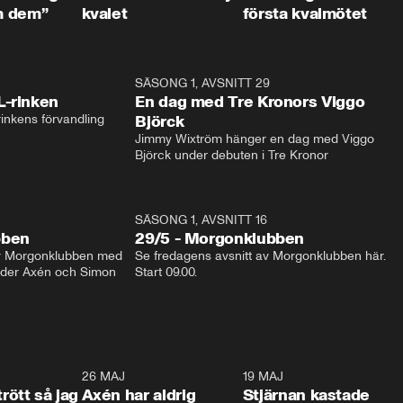
m dem”
kvalet
första kvalmötet
1:04
SÄSONG 1, AVSNITT 29
17:3
L-rinken
En dag med Tre Kronors Viggo
inkens förvandling
Björck
Jimmy Wixtröm hänger en dag med Viggo 
Björck under debuten i Tre Kronor
SÄSONG 1, AVSNITT 16
bben
29/5 - Morgonklubben
av Morgonklubben med 
Se fredagens avsnitt av Morgonklubben här. 
nder Axén och Simon 
Start 09.00. 
0:30
26 MAJ
0:31
19 MAJ
0:4
trött så jag
Axén har aldrig
Stjärnan kastade