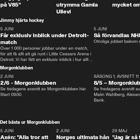
på V85”
utrymma Gamla
mycket o
Ullevi
Jimmy hjärta hockey
5 JUNI
11:14
5 JUNI
Får exklusiv inblick under Detroit-
Så förvandlas NH
match
Otroliga jobbet bakom r
Över 1 000 personer jobbar under en match, 
för att få allt att gå runt i Little Ceasars Arena i 
Detroit. Vi har fått en exklusiv inblick i hur allt 
fungerar inför och under match i världens 
Morgonklubben
bästa hockeyliga
2 JUNI
SÄSONG 1, AVSNITT 11
2/6 - Morgonklubben
8/5 – Morgonklu
Se tisdagens avsnitt av Morgonklubben här. 
Se fredagens avsnitt 
Start 09.00. 
Malin Wahlberg, Alexa
Bank. 
Det bästa ur Morgonklubben
5 JUNI
0:44
2 JUNI
0:26
29 MAJ
Axén: ”Alla tror att
Norges ultimata hån
”Jag är så 