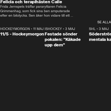
Felicia och terapihästen Calle
Frida Jernspets träffar pararyttaren Felicia 
Grimmenhag, som fick sina ben amputerade 
efter en bilolycka. Sen åker hon vidare till ett 
vård- och omsorgsboende med den 76 
SE ALLA
centimeter höga terapihästen Calle.
HOCKEYMORGON
•
11 MAJ
ISHOCKEY
•
3 MAJ
0:22
SHL
•
3 MAJ
n
11/5 - Hockeymorgon
Festade sönder
Söderströ
pokalen: ”Käkade
mentala 
upp dem”