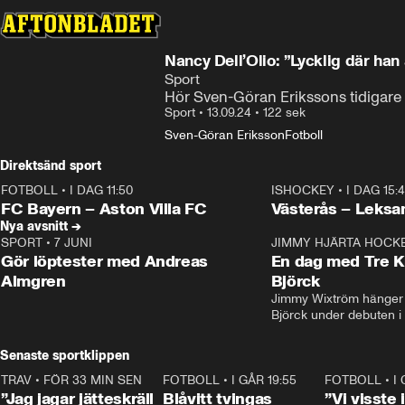
Nancy Dell’Olio: ”Lycklig där han 
Sport
Hör Sven-Göran Erikssons tidigare p
Sport
•
13.09.24
•
122 sek
Sven-Göran Eriksson
Fotboll
Direktsänd sport
FOTBOLL
•
I DAG 11:50
ISHOCKEY
•
I DAG 15:
Plus
Plus
FC Bayern – Aston Villa FC
Västerås – Leksa
Nya avsnitt →
SPORT
•
7 JUNI
16:36
JIMMY HJÄRTA HOCK
Gör löptester med Andreas
En dag med Tre K
Almgren
Björck
Jimmy Wixtröm hänger 
Björck under debuten i
Senaste sportklippen
TRAV
•
FÖR 33 MIN SEN
1:06
FOTBOLL
•
I GÅR 19:55
0:29
FOTBOLL
•
I
”Jag jagar jätteskräll
Blåvitt tvingas
”Vi visste