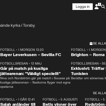
Logga in
ände kyrka i Torsby.
SE ALLA
FOTBOLL
•
I MORGON 13:20
FOTBOLL
•
I MORGON 
Plus
Plus
Bayer Leverkusen – Sevilla FC
Brighton – Roma
3
FOTBOLLSRESAN
•
13 MAJ
33:19
FOTBOLLSRESAN
•
S5
Går på match på kusliga
Exklusivt: Träffar
jättearenan: ”Väldigt speciellt”
Tunisien
Niva och Nordström går på match i Sousse på 
Berättar om sönernas tu
kusliga jättearenan – flaskorna flyger mot egna 
spelarna 
SE ALLA
7
FOTBOLL
•
I GÅR 12:41
0:42
FOTBOLL
•
5 AUGUSTI
1:30
FOTBOLL
•
5
Salah anländer till
Betis vinner över
Rydström