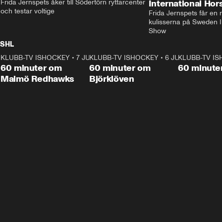
Frida Jernspets åker till Södertörn ryttarcenter 
International Ho
och testar voltige
Frida Jernspets får en 
kulisserna på Sweden In
Show
SHL
KLUBB-TV ISHOCKEY
1:02:53
•
7 JUNI
KLUBB-TV ISHOCKEY
1:00:59
•
6 JUNI
KLUBB-TV I
Plus
Plus
60 minuter om
60 minuter om
60 minute
Malmö Redhawks
Björklöven