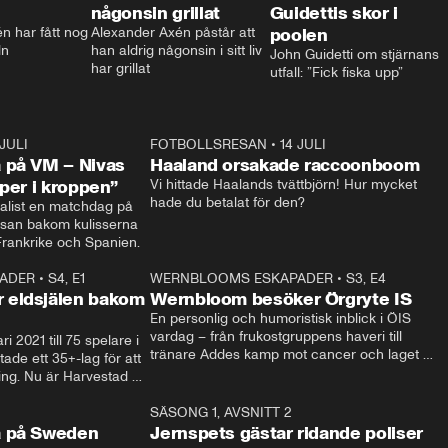
någonsin grillat
Guidettis skor i
 har fått nog 
Alexander Axén påstår att 
poolen
ln
han aldrig någonsin i sitt liv 
John Guidetti om stjärnans 
har grillat
utfall: ”Fick fiska upp”
 JULI
36:52
FOTBOLLSRESAN
•
14 JULI
0:3
 på VM – Nivas
Haaland orsakade raccoonboom
yper i kroppen”
Vi hittade Haalands tvättbjörn! Hur mycket 
hade du betalat för den?
list en matchdag på 
esan bakom kulisserna 
på semifinalen mellan Frankrike och Spanien. 
ADER
•
S4, E1
32:14
WERNBLOOMS ESKAPADER
•
S3, E4
33:1
Plus
 eldsjälen bakom
Wernbloom besöker Örgryte IS
En personlig och humoristisk inblick i ÖIS 
vardag – från frukostgruppens haveri till 
i 2021 till 75 spelare i 
tränare Addes kamp mot cancer och laget 
de ett 35+-lag för att 
som siktar mot Allsvenskan.
ing. Nu är Harvestad 
ch Wernbloom kliver 
14:14
SÄSONG 1, AVSNITT 2
24:5
a på Sweden
Jernspets gästar ridande poliser