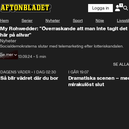
Logga in
Hem
Serier
Nyheter
Sport
Nöje
Livsstil
My Rohwedder: "Överraskande att man inte tagit det
här på allvar"
Nyheter
Socialdemokraterna slutar med telemarketing efter lotteriskandalen.

Se mer
Kombispels vd sparkas – och samtliga i styrelsen har uppmanats att 
Nyheter
•
13.09.24
•
5 min
avgå, meddelar S
SE ALLA
DAGENS VÄDER
•
I DAG 02:30
1:06
I GÅR 19:07
Så blir vädret där du bor
Dramatiska scenen – me
mirakulöst slut