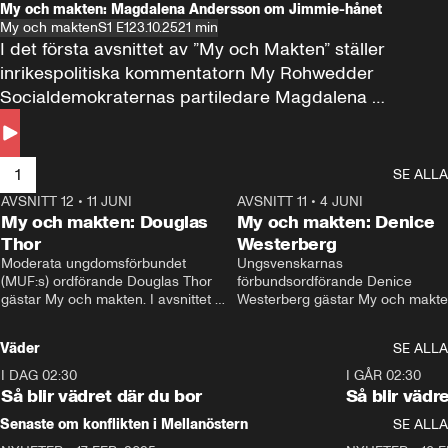
My och makten: Magdalena Andersson om Jimmie-hånet
My och makten
S1 E1
23.10.25
21 min
I det första avsnittet av ”My och Makten” ställer 
inrikespolitiska kommentatorn My Rohwedder 
Socialdemokraternas partiledare Magdalena 
Andersson till svars.
1
SE ALLA
AVSNITT 12
•
11 JUNI
26:27
AVSNITT 11
•
4 JUNI
2
My och makten: Douglas
My och makten: Denice
Thor
Westerberg
Moderata ungdomsförbundet 
Ungsvenskarnas 
(MUF:s) ordförande Douglas Thor 
förbundsordförande Denice 
gästar My och makten. I avsnittet 
Westerberg gästar My och makten.
diskuteras tonårsutvisningarna och 
avsnittet diskuteras migrationsfrå
hur Moderaterna ska locka väljare till 
och hur SD ska locka kvinnliga 
Väder
SE ALLA
valet i höst. 
väljare. 
I DAG 02:30
1:06
I GÅR 02:30
Så blir vädret där du bor
Så blir vädr
Senaste om konflikten i Mellanöstern
SE ALLA