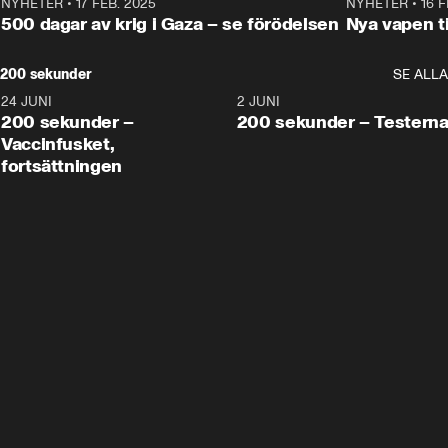
NYHETER
•
17 FEB. 2025
0:45
NYHETER
•
16 F
500 dagar av krig i Gaza – se förödelsen
Nya vapen ti
200 sekunder
SE ALLA
24 JUNI
5:00
2 JUNI
200 sekunder –
200 sekunder – Testern
Vaccinfusket,
fortsättningen