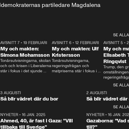
aldemokraternas partiledare Magdalena 
SE ALLA
7
AVSNITT 7
•
19 FEBRUARI
24:30
AVSNITT 6
•
12 FEBRUARI
27:30
AVSNITT 5
•
My och makten:
My och makten: Ulf
My och ma
Simona Mohamsson
Kristersson
Elisabeth
 
Tonårsutvisningarna, skolan 
Tonårsutvisningarna, 
Ringqvist
och och krisen i Liberalerna 
regeringsfrågan och 
Trump, den gr
står i fokus i det sjunde 
matpriserna står i fokus i 
omställningen
avsnittet av ”My och 
det sjätte avsnittet av ”My 
regeringsfråga
makten”. Se när 
och makten”. Se när 
centrum i det 
SE ALLA
Aftonbladets inrikespolitiska 
Aftonbladets inrikespolitiska 
avsnittet av ”
kommentator My 
kommentator My 
6
3 AUGUSTI
1:06
2 AUGUSTI
Makten”. Se nä
Rohwedder ställer 
Rohwedder ställer 
Så blir vädret där du bor
Så blir vädret där
Aftonbladets in
utbildnings- och 
statsminister Ulf Kristersson 
kommentator 
SE ALLA
integrationsminister Simona 
till svars.
Rohwedder stäl
Mohamsson till svars.
Centerpartiets
2
NYHETER
•
16 JAN. 2025
1:01
NYHETER
•
16 JAN. 20
Thand Ring till
Ahmed, 40, är fast i Gaza: ”Vill
Gazaborna: ”Vad s
tillbaka till Sverige”
till?”