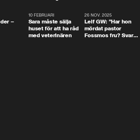
4:24
10 FEBRUARI
4:13
26 NOV. 2025
8:1
der –
Sara måste sälja
Leif GW: ”Har hon
huset för att ha råd
mördat pastor
med veterinären
Fossmos fru? Svar
nej.”