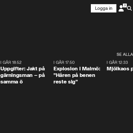
Logga in
SE ALLA
5
I GÅR 18:52
0:33
I GÅR 17:50
1:10
I GÅR 12:33
Uppgifter: Jakt på
Explosion i Malmö:
Mjölkaos p
gärningsman – på
”Håren på benen
samma ö
reste sig”