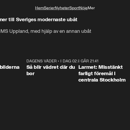
Hem
Serier
Nyheter
Sport
Nöje
Mer
Livsstil
ner till Sveriges modernaste ubåt
och bakom oss har vi deras

HMS Uppland, med hjälp av en annan ubåt
ubåtsräddningsfarkost.
0:31
DAGENS VÄDER
•
I DAG 02:30
1:06
I GÅR 21:41
0:3
bilderna
Så blir vädret där du
Larmet: Misstänkt
bor
farligt föremål i
centrala Stockholm