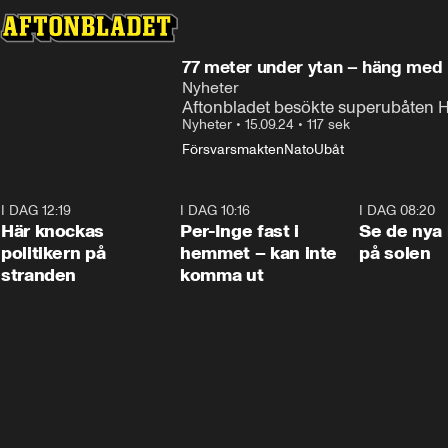
77 meter under ytan – häng med 
Nyheter
Aftonbladet besökte superubåten 
Nyheter
•
15.09.24
•
117 sek
Försvarsmakten
Nato
Ubåt
I DAG 12:19
0:45
I DAG 10:16
1:26
I DAG 08:20
Här knockas
Per-Inge fast i
Se de nya 
politikern på
hemmet – kan inte
på solen
stranden
komma ut