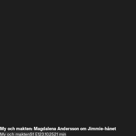
My och makten: Magdalena Andersson om Jimmie-hånet
My och makten
S1 E1
23.10.25
21 min