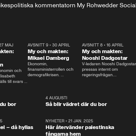
r inrikespolitiska kommentatorn My Rohwedder Soci
27 MAJ
3:51
AVSNITT 9
•
30 APRIL
24:00
AVSNITT 8
•
16 APRIL
25:1
kten:
My och makten:
My och makten:
Mikael Damberg
Nooshi Dadgostar
on
Ekonomin, 
V-ledaren Nooshi Dadgostar
finansministerrollen och 
pressas internt om 
onomin och 
demografikrisen. 
regeringsfrågan.

lisabeth 
Oppositionen ställs till svars 
I Aftonbladets 
ls till svars 
när Socialdemokraternas 
partiledarutfrågning ”My 
stern gästar 
Mikael Damberg gästar My 
och Makten” sätter hon ner 
My och Makten. 
och Makten. 
foten mot kritikerna:

1:06
4 AUGUSTI
1:0
– Vi ställer upp i val. Ska vi 
 du bor
Så blir vädret där du bor
vara med så sitter vi förstås 
25
1:22
NYHETER
•
21 JAN. 2025
0:5
ael – då hyllas
Här återvänder palestinska
fångarna hem