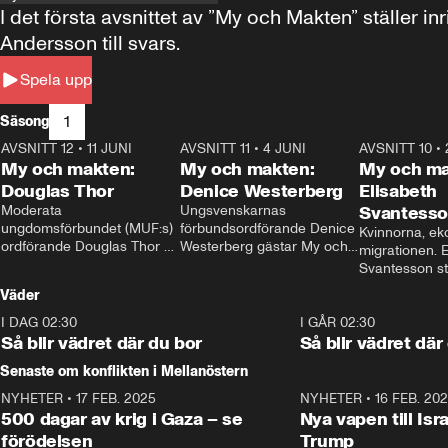
I det första avsnittet av ”My och Makten” ställe
Andersson till svars.
Spela upp
1
Säsong
AVSNITT 12
•
11 JUNI
26:27
AVSNITT 11
•
4 JUNI
23:40
AVSNITT 10
•
My och makten:
My och makten:
My och ma
Douglas Thor
Denice Westerberg
Elisabeth
Moderata 
Ungsvenskarnas 
Svantess
ungdomsförbundet (MUF:s) 
förbundsordförande Denice 
Kvinnorna, ek
ordförande Douglas Thor 
Westerberg gästar My och 
migrationen. E
gästar My och makten. I 
makten. I avsnittet 
Svantesson stäl
avsnittet diskuteras 
diskuteras migrationsfrågan 
när finansmini
Väder
tonårsutvisningarna och hur 
och hur SD ska locka 
Moderaterna ska locka 
kvinnliga väljare. 
I DAG 02:30
1:06
I GÅR 02:30
väljare till valet i höst. 
Så blir vädret där du bor
Så blir vädret där
Senaste om konflikten i Mellanöstern
NYHETER
•
17 FEB. 2025
0:45
NYHETER
•
16 FEB. 20
500 dagar av krig i Gaza – se
Nya vapen till Isr
förödelsen
Trump