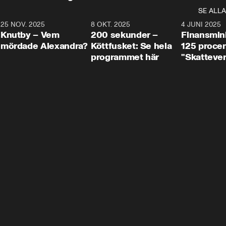
SE ALLA
3
25 NOV. 2025
31:05
8 OKT. 2025
4:29
4 JUNI 2025
Knutby – Vem
200 sekunder –
Finansmin
mördade Alexandra?
Köttfusket: Se hela
125 procent
programmet här
"Skattever
viktig uppg