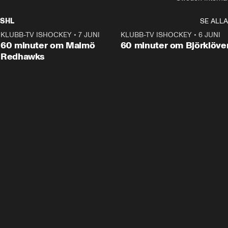
SHL
SE ALLA
KLUBB-TV ISHOCKEY
•
7 JUNI
1:02:53
KLUBB-TV ISHOCKEY
•
6 JUNI
1:0
Plus
60 minuter om Malmö
60 minuter om Björklöve
Redhawks