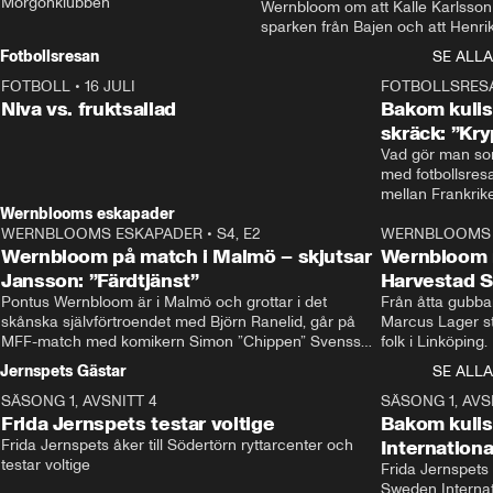
Morgonklubben
Wernbloom om att Kalle Karlsson 
sparken från Bajen och att Henrik
Rydström tar över
Fotbollsresan
SE ALLA
FOTBOLL
•
16 JULI
0:44
FOTBOLLSRES
Niva vs. fruktsallad
Bakom kulis
skräck: ”Kry
Vad gör man som
med fotbollsres
Wernblooms eskapader
WERNBLOOMS ESKAPADER
•
S4, E2
38:23
WERNBLOOMS 
Wernbloom på match i Malmö – skjutsar
Wernbloom 
Jansson: ”Färdtjänst”
Harvestad 
Pontus Wernbloom är i Malmö och grottar i det 
Från åtta gubbar 
skånska självförtroendet med Björn Ranelid, går på 
Marcus Lager sta
MFF-match med komikern Simon ”Chippen” Svensson 
folk i Linköping
och hjälper skadade stjärnbacken Pontus Jansson 
och Wernbloom kl
Jernspets Gästar
SE ALLA
hem. 
SÄSONG 1, AVSNITT 4
13:37
SÄSONG 1, AVS
Frida Jernspets testar voltige
Bakom kuli
Frida Jernspets åker till Södertörn ryttarcenter och 
Internation
testar voltige
Frida Jernspets 
Sweden Interna