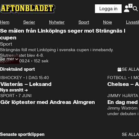
Logga in
Hem
Serier
Nyheter
Sport
Nöje
Livsstil
Se målen från Linköpings seger mot Strängnäs i
cupen
Sport
Strängnäs föll mot Linköping i svenska cupen i innebandy. 
Slutresultatet blev 4-8.
Se mer
Sport
•
14.09.24
•
152 sek
Direktsänd sport
SE ALLA
ISHOCKEY
•
I DAG 15:40
FOTBOLL
•
I M
Plus
Plus
Västerås – Leksand
Chels
Nya avsnitt →
SPORT
•
7 JUNI
16:36
JIMMY HJÄRTA
Gör löptester med Andreas Almgren
En dag med 
Jimmy Wixtröm 
under debuten i
Senaste sportklippen
SE ALLA