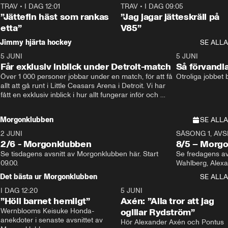
TRAV
•
I DAG 12:01
5:16
TRAV
•
I DAG 09:05
”Jättefin häst som rankas
”Jag jagar jätteskräll på
etta”
V85”
Jimmy hjärta hockey
SE ALLA
5 JUNI
11:14
5 JUNI
Får exklusiv inblick under Detroit-match
Så förvandl
Över 1 000 personer jobbar under en match, för att få 
Otroliga jobbet
allt att gå runt i Little Ceasars Arena i Detroit. Vi har 
fått en exklusiv inblick i hur allt fungerar inför och 
under match i världens bästa hockeyliga
Morgonklubben
SE ALLA
2 JUNI
SÄSONG 1, AVSN
2/6 - Morgonklubben
8/5 – Morg
Se tisdagens avsnitt av Morgonklubben här. Start 
Se fredagens av
09.00. 
Det bästa ur Morgonklubben
SE ALLA
I DAG 12:20
1:14
5 JUNI
”Höll barnet hemligt”
Axén: ”Alla tror att jag
Wernblooms Keisuke Honda-
ogillar Rydström”
anekdoter i senaste avsnittet av 
Hör Alexander Axén och Pontus 