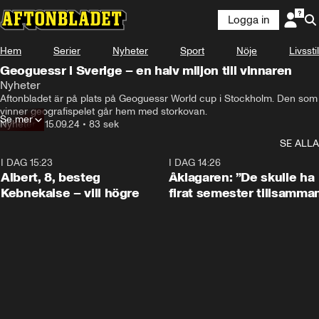
Logga in
Hem
Serier
Nyheter
Sport
Nöje
Livsstil
Geoguessr i Sverige – en halv miljon till vinnaren
Nyheter
– Det framstår som omöjligt för mig.
Aftonbladet är på plats på Geoguessr World cup i Stockholm. Den som 
vinner geografispelet går hem med storkovan.
Se mer
Nyheter
•
15.09.24
•
83 sek
SE ALLA
I DAG 15:23
0:54
I DAG 14:26
Albert, 8, besteg
Åklagaren: ”De skulle ha
Kebnekaise – vill högre
firat semester tillsamma