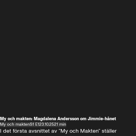
My och makten: Magdalena Andersson om Jimmie-hånet
My och makten
S1 E1
23.10.25
21 min
I det första avsnittet av ”My och Makten” ställer 