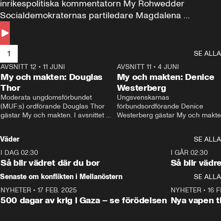
inrikespolitiska kommentatorn My Rohwedder 
Socialdemokraternas partiledare Magdalena 
Andersson till svars.
1
SE ALLA
AVSNITT 12
•
11 JUNI
26:27
AVSNITT 11
•
4 JUNI
2
My och makten: Douglas
My och makten: Denice
Thor
Westerberg
Moderata ungdomsförbundet 
Ungsvenskarnas 
(MUF:s) ordförande Douglas Thor 
förbundsordförande Denice 
gästar My och makten. I avsnittet 
Westerberg gästar My och makten.
diskuteras tonårsutvisningarna och 
avsnittet diskuteras migrationsfrå
hur Moderaterna ska locka väljare till 
och hur SD ska locka kvinnliga 
Väder
SE ALLA
valet i höst. 
väljare. 
I DAG 02:30
1:06
I GÅR 02:30
Så blir vädret där du bor
Så blir vädr
Senaste om konflikten i Mellanöstern
SE ALLA
NYHETER
•
17 FEB. 2025
0:45
NYHETER
•
16 F
500 dagar av krig i Gaza – se förödelsen
Nya vapen ti