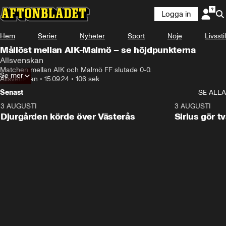
Logga in
Hem
Serier
Nyheter
Sport
Nöje
Livsstil
Mållöst mellan AIK-Malmö – se höjdpunkterna
Allsvenskan
Matchen mellan AIK och Malmö FF slutade 0-0.
Se mer
Allsvenskan
•
15.09.24
•
106 sek
Senast
SE ALLA
3 AUGUSTI
3:00
3 AUGUSTI
Djurgården körde över Västerås
Sirius gör t