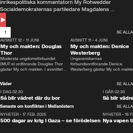
inrikespolitiska kommentatorn My Rohwedder 
Socialdemokraternas partiledare Magdalena 
Andersson till svars.
1
SE ALLA
AVSNITT 12
•
11 JUNI
26:27
AVSNITT 11
•
4 JUNI
2
My och makten: Douglas
My och makten: Denice
Thor
Westerberg
Moderata ungdomsförbundet 
Ungsvenskarnas 
(MUF:s) ordförande Douglas Thor 
förbundsordförande Denice 
gästar My och makten. I avsnittet 
Westerberg gästar My och makten.
diskuteras tonårsutvisningarna och 
avsnittet diskuteras migrationsfrå
hur Moderaterna ska locka väljare till 
och hur SD ska locka kvinnliga 
Väder
SE ALLA
valet i höst. 
väljare. 
I DAG 02:30
1:06
I GÅR 02:30
Så blir vädret där du bor
Så blir vädr
Senaste om konflikten i Mellanöstern
SE ALLA
NYHETER
•
17 FEB. 2025
0:45
NYHETER
•
16 F
500 dagar av krig i Gaza – se förödelsen
Nya vapen ti