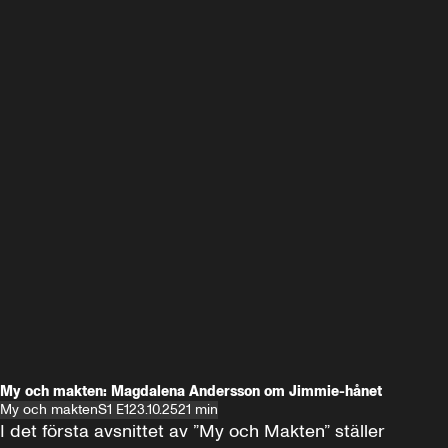
My och makten: Magdalena Andersson om Jimmie-hånet
My och makten
S1 E1
23.10.25
21 min
I det första avsnittet av ”My och Makten” ställer 