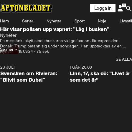
Logga in
Hem
Serier
Nyheter
Sport
Nöje
Livsstil
Här visar polisen upp vapnet: ”Låg i busken”
Nyheter
En misstänkt skytt stod i buskarna vid golfbanan där expresident 
Donald Trump befann sig under söndagen. Han upptäcktes av en 
Se mer
Secret Service-agent, uppger sheriffen Ric Bradshaw på en pressträff.
Nyheter
•
15.09.24
•
75 sek
SE ALLA
23 JULI
1:42
I GÅR 20:08
Svensken om Rivieran:
Linn, 17, ska dö: ”Livet är
"Blivit som Dubai"
som det är”