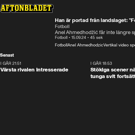
Han är portad från landslaget: "F
Fotboll
Anel Ahmedhodžić får inte längre sp
Fotboll
•
15.09.24
•
45 sek
Fotboll
Anel Ahmedhodzic
Vertikal video sp
Senast
I GÅR 21:51
0:31
I GÅR 18:53
Värsta rivalen intresserade
Stökiga scener nä
tunga svit fortsät