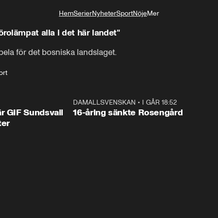
Hem
Serier
Nyheter
Sport
Nöje
Mer
Livsstil
örolämpat alla i det här landet"
ela för det bosniska landslaget.
ort
1:44
DAMALLSVENSKAN
•
I GÅR 18:52
0:4
r GIF Sundsvall
16-åring sänkte Rosengård
ter