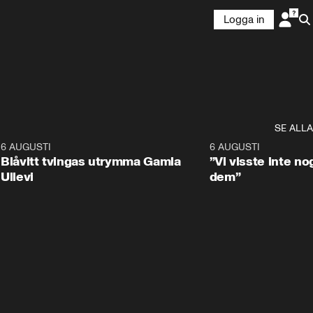
Logga in
SE ALLA
7
6 AUGUSTI
0:29
6 AUGUSTI
Blåvitt tvingas utrymma Gamla
”Vi visste inte n
Ullevi
dem”