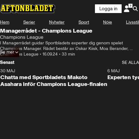
Logga in
Hem
Serier
Nyheter
Sport
Nöje
Livsstil
Managerrådet - Champions League
Champions League
I Managerrådet guidar Sportbladets experter dig genom spelet 
Champions Manager. Rådet består av Oskar Kiisk, Moa Berander, 
Se mer
Calle Jonsson och Pontus Wernbloom. De svarar på era frågor, visar 
Champions League
•
16.09.24
•
33 min
upp sina elvor, tipsar om måsten, kap och spelare att undvika
Senast
SE ALLA
30 MAJ
6 MAJ
Chatta med Sportbladets Makoto
Experten tyc
Asahara inför Champions League-finalen