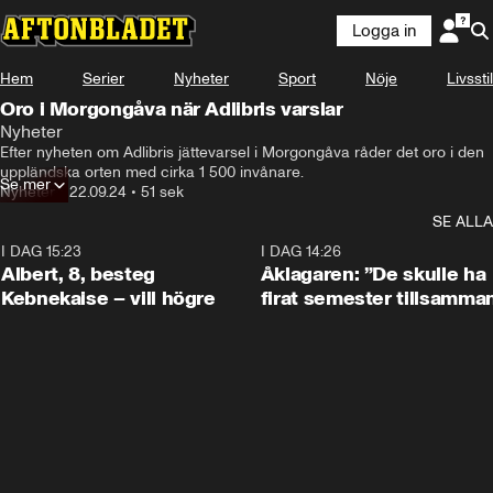
Logga in
Hem
Serier
Nyheter
Sport
Nöje
Livsstil
Oro i Morgongåva när Adlibris varslar
Nyheter
–Självklart så har personalen tagit det här

Efter nyheten om Adlibris jättevarsel i Morgongåva råder det oro i den 
väldigt, väldigt hårt.
uppländska orten med cirka 1 500 invånare.
Se mer
Nyheter
•
22.09.24
•
51 sek
SE ALLA
I DAG 15:23
0:54
I DAG 14:26
Albert, 8, besteg
Åklagaren: ”De skulle ha
Kebnekaise – vill högre
firat semester tillsamma