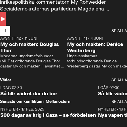
inrikespolitiska kommentatorn My Rohwedder 
Socialdemokraternas partiledare Magdalena 
Andersson till svars.
1
SE ALLA
AVSNITT 12
•
11 JUNI
26:27
AVSNITT 11
•
4 JUNI
2
My och makten: Douglas
My och makten: Denice
Thor
Westerberg
Moderata ungdomsförbundet 
Ungsvenskarnas 
(MUF:s) ordförande Douglas Thor 
förbundsordförande Denice 
gästar My och makten. I avsnittet 
Westerberg gästar My och makten.
diskuteras tonårsutvisningarna och 
avsnittet diskuteras migrationsfrå
hur Moderaterna ska locka väljare till 
och hur SD ska locka kvinnliga 
Väder
SE ALLA
valet i höst. 
väljare. 
I DAG 02:30
1:06
I GÅR 02:30
Så blir vädret där du bor
Så blir vädr
Senaste om konflikten i Mellanöstern
SE ALLA
NYHETER
•
17 FEB. 2025
0:45
NYHETER
•
16 F
500 dagar av krig i Gaza – se förödelsen
Nya vapen ti