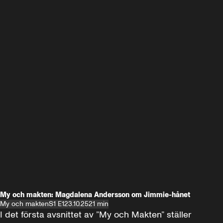
My och makten: Magdalena Andersson om Jimmie-hånet
My och makten
S1 E1
23.10.25
21 min
I det första avsnittet av ”My och Makten” ställer 