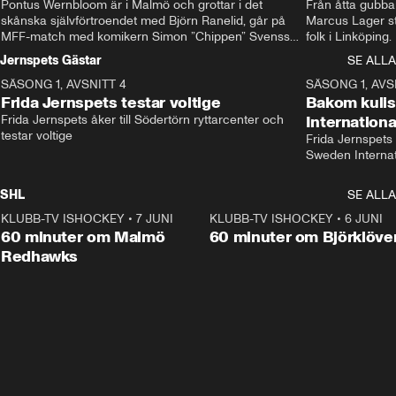
Pontus Wernbloom är i Malmö och grottar i det 
Från åtta gubbar 
skånska självförtroendet med Björn Ranelid, går på 
Marcus Lager sta
MFF-match med komikern Simon ”Chippen” Svensson 
folk i Linköping
och hjälper skadade stjärnbacken Pontus Jansson 
och Wernbloom kl
Jernspets Gästar
SE ALLA
hem. 
SÄSONG 1, AVSNITT 4
13:37
SÄSONG 1, AVS
Frida Jernspets testar voltige
Bakom kuli
Frida Jernspets åker till Södertörn ryttarcenter och 
Internation
testar voltige
Frida Jernspets 
Sweden Interna
SHL
SE ALLA
KLUBB-TV ISHOCKEY
•
7 JUNI
1:02:53
KLUBB-TV ISHOCKEY
•
6 JUNI
1:0
Plus
60 minuter om Malmö
60 minuter om Björklöve
Redhawks