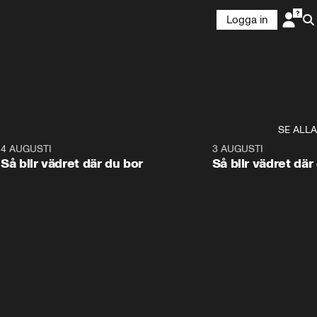
Logga in
SE ALLA
6
4 AUGUSTI
1:06
3 AUGUSTI
Så blir vädret där du bor
Så blir vädret där