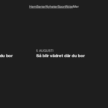
Hem
Serier
Nyheter
Sport
Nöje
Mer
Livsstil
1:06
5 AUGUSTI
1:0
 du bor
Så blir vädret där du bor