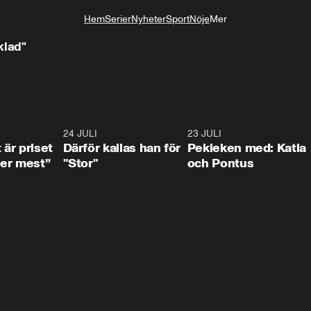
Hem
Serier
Nyheter
Sport
Nöje
Mer
Livsstil
klad"
0:33
24 JULI
0:28
23 JULI
0:3
 är priset
Därför kallas han för
Pekleken med: Katia
er mest”
"Stor"
och Pontus