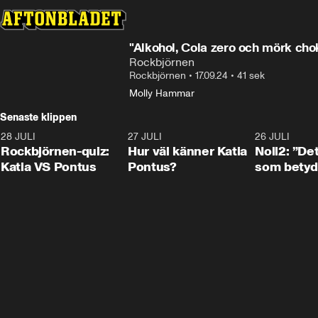
"Alkohol, Cola zero och mörk cho
Rockbjörnen
Rockbjörnen
•
17.09.24
•
41 sek
Molly Hammar
Senaste klippen
28 JULI
0:15
27 JULI
0:46
26 JULI
Rockbjörnen-quiz:
Hur väl känner Katia
Noll2: ”Det
Katia VS Pontus
Pontus?
som betyd