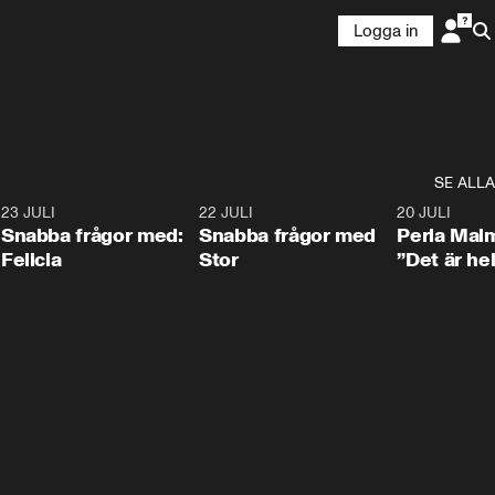
Logga in
SE ALLA
8
23 JULI
0:51
22 JULI
0:52
20 JULI
Snabba frågor med:
Snabba frågor med
Perla Mal
Felicia
Stor
”Det är hel