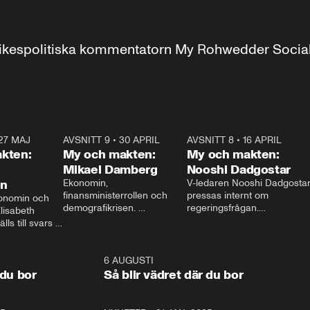
r inrikespolitiska kommentatorn My Rohwedder Soci
27 MAJ
3:51
AVSNITT 9
•
30 APRIL
24:00
AVSNITT 8
•
16 APRIL
25:1
kten:
My och makten:
My och makten:
Mikael Damberg
Nooshi Dadgostar
on
Ekonomin, 
V-ledaren Nooshi Dadgostar
finansministerrollen och 
pressas internt om 
onomin och 
demografikrisen. 
regeringsfrågan.

lisabeth 
Oppositionen ställs till svars 
I Aftonbladets 
ls till svars 
när Socialdemokraternas 
partiledarutfrågning ”My 
stern gästar 
Mikael Damberg gästar My 
och Makten” sätter hon ner 
My och Makten. 
och Makten. 
foten mot kritikerna:

1:06
6 AUGUSTI
1:0
– Vi ställer upp i val. Ska vi 
 du bor
Så blir vädret där du bor
vara med så sitter vi förstås 