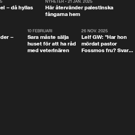
25
1:22
NYHETER
•
21 JAN. 2025
0:5
ael – då hyllas
Här återvänder palestinska
fångarna hem
4:24
10 FEBRUARI
4:13
26 NOV. 2025
8:1
der –
Sara måste sälja
Leif GW: ”Har hon
huset för att ha råd
mördat pastor
med veterinären
Fossmos fru? Svar
nej.”