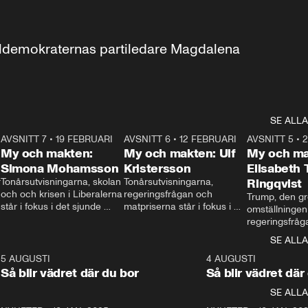
aldemokraternas partiledare Magdalena 
SE ALLA
7
AVSNITT 7
•
19 FEBRUARI
24:30
AVSNITT 6
•
12 FEBRUARI
27:30
AVSNITT 5
•
My och makten:
My och makten: Ulf
My och ma
Simona Mohamsson
Kristersson
Elisabeth
 
Tonårsutvisningarna, skolan 
Tonårsutvisningarna, 
Ringqvist
och och krisen i Liberalerna 
regeringsfrågan och 
Trump, den gr
står i fokus i det sjunde 
matpriserna står i fokus i 
omställningen
avsnittet av ”My och 
det sjätte avsnittet av ”My 
regeringsfråga
makten”. Se när 
och makten”. Se när 
centrum i det 
SE ALLA
Aftonbladets inrikespolitiska 
Aftonbladets inrikespolitiska 
avsnittet av ”
kommentator My 
kommentator My 
6
5 AUGUSTI
1:06
4 AUGUSTI
Makten”. Se nä
Rohwedder ställer 
Rohwedder ställer 
Så blir vädret där du bor
Så blir vädret där
Aftonbladets in
utbildnings- och 
statsminister Ulf Kristersson 
kommentator 
SE ALLA
integrationsminister Simona 
till svars.
Rohwedder stäl
Mohamsson till svars.