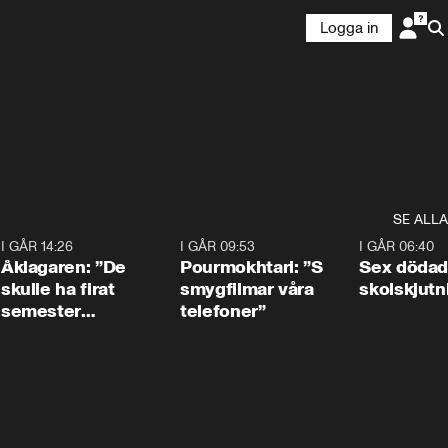
Logga in
SE ALLA
4
I GÅR 14:26
1:54
I GÅR 09:53
1:36
I GÅR 06:40
Åklagaren: ”De
Pourmokhtari: ”S
Sex dödad
skulle ha firat
smygfilmar våra
skolskjutn
semester
telefoner”
tillsammans”