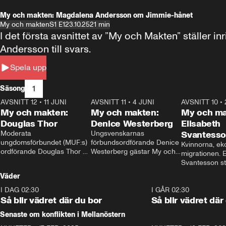
My och makten: Magdalena Andersson om Jimmie-hånet
My och makten
S1 E1
23.10.25
21 min
I det första avsnittet av ”My och Makten” ställe
Andersson till svars.
Spela upp
1
Säsong
AVSNITT 12
•
11 JUNI
26:27
AVSNITT 11
•
4 JUNI
23:40
AVSNITT 10
•
My och makten:
My och makten:
My och ma
Douglas Thor
Denice Westerberg
Elisabeth
Moderata 
Ungsvenskarnas 
Svantess
ungdomsförbundet (MUF:s) 
förbundsordförande Denice 
Kvinnorna, ek
ordförande Douglas Thor 
Westerberg gästar My och 
migrationen. E
gästar My och makten. I 
makten. I avsnittet 
Svantesson stäl
avsnittet diskuteras 
diskuteras migrationsfrågan 
när finansmini
Väder
tonårsutvisningarna och hur 
och hur SD ska locka 
Moderaterna ska locka 
kvinnliga väljare. 
I DAG 02:30
1:06
I GÅR 02:30
väljare till valet i höst. 
Så blir vädret där du bor
Så blir vädret där
Senaste om konflikten i Mellanöstern