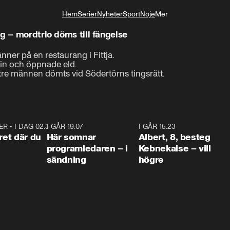
Hem
Serier
Nyheter
Sport
Nöje
Mer
Livsstil
 – mordtrio döms till fängelse
nner på en restaurang i Fittja.

in och öppnade eld.

tre männen dömts vid Södertörns tingsrätt.
ER
•
I DAG 02:30
1:06
I GÅR 19:07
0:45
I GÅR 15:23
0:5
ret där du
Här somnar
Albert, 8, besteg
programledaren – i
Kebnekaise – vill
sändning
högre