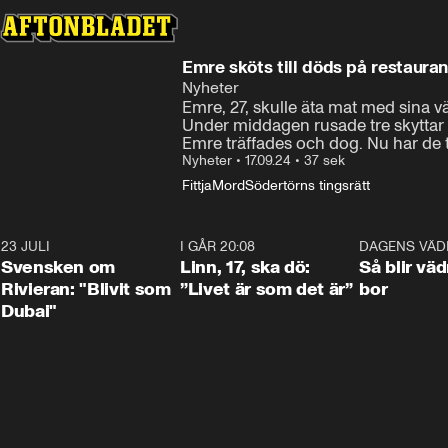
Emre sköts till döds på restaurang
Nyheter
Emre, 27, skulle äta mat med sina vä
Under middagen rusade tre skyttar 
Emre träffades och dog. Nu har de 
Nyheter
•
17.09.24
•
37 sek
Fittja
Mord
Södertörns tingsrätt
23 JULI
1:42
I GÅR 20:08
4:36
DAGENS VÄD
Svensken om
Linn, 17, ska dö:
Så blir väd
Rivieran: "Blivit som
”Livet är som det är”
bor
Dubai"