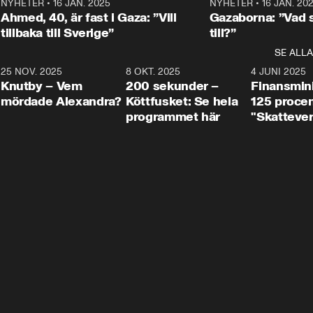
Centerpartiets
2
NYHETER
•
16 JAN. 2025
1:01
NYHETER
•
16 JAN. 20
Thand Ring till
Ahmed, 40, är fast i Gaza: ”Vill
Gazaborna: ”Vad s
tillbaka till Sverige”
till?”
SE ALLA
3
25 NOV. 2025
31:05
8 OKT. 2025
4:29
4 JUNI 2025
Knutby – Vem
200 sekunder –
Finansmin
mördade Alexandra?
Köttfusket: Se hela
125 procent
programmet här
"Skattever
viktig uppg