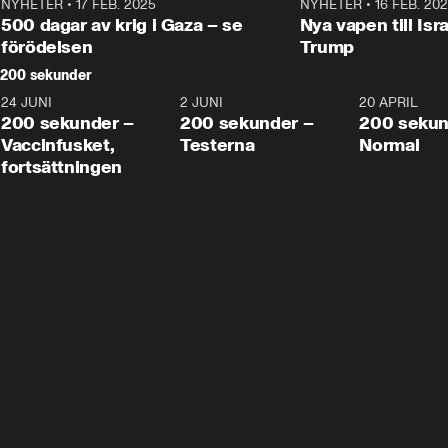
NYHETER
•
17 FEB. 2025
0:45
NYHETER
•
16 FEB. 20
500 dagar av krig i Gaza – se
Nya vapen till Isr
förödelsen
Trump
200 sekunder
24 JUNI
5:00
2 JUNI
4:23
20 APRIL
200 sekunder –
200 sekunder –
200 sekun
Vaccinfusket,
Testerna
Normal
fortsättningen