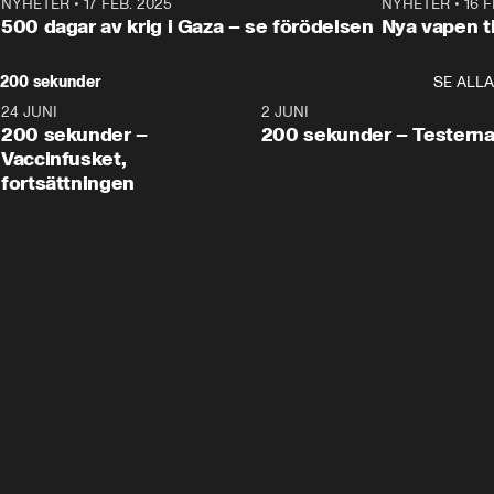
NYHETER
•
17 FEB. 2025
0:45
NYHETER
•
16 F
500 dagar av krig i Gaza – se förödelsen
Nya vapen ti
200 sekunder
SE ALLA
24 JUNI
5:00
2 JUNI
200 sekunder –
200 sekunder – Testern
Vaccinfusket,
fortsättningen