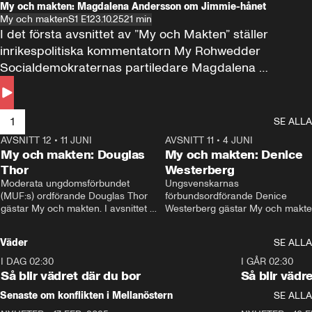
My och makten: Magdalena Andersson om Jimmie-hånet
My och makten
S1 E1
23.10.25
21 min
I det första avsnittet av ”My och Makten” ställer 
inrikespolitiska kommentatorn My Rohwedder 
Socialdemokraternas partiledare Magdalena 
Andersson till svars.
1
SE ALLA
AVSNITT 12
•
11 JUNI
26:27
AVSNITT 11
•
4 JUNI
2
My och makten: Douglas
My och makten: Denice
Thor
Westerberg
Moderata ungdomsförbundet 
Ungsvenskarnas 
(MUF:s) ordförande Douglas Thor 
förbundsordförande Denice 
gästar My och makten. I avsnittet 
Westerberg gästar My och makten.
diskuteras tonårsutvisningarna och 
avsnittet diskuteras migrationsfrå
hur Moderaterna ska locka väljare till 
och hur SD ska locka kvinnliga 
Väder
SE ALLA
valet i höst. 
väljare. 
I DAG 02:30
1:06
I GÅR 02:30
Så blir vädret där du bor
Så blir vädr
Senaste om konflikten i Mellanöstern
SE ALLA