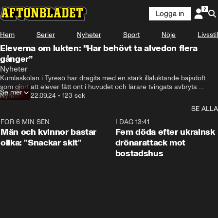
Logga in
Hem
Serier
Nyheter
Sport
Nöje
Livsstil
Eleverna om lukten: ”Har behövt ta alvedon flera
gånger”
Nyheter
Kumlaskolan i Tyresö har dragits med en stark illaluktande bajsdoft 
som gjort att elever fått ont i huvudet och lärare tvingats avbryta 
Se mer
lektioner. Nu kämpar man med att försöka lösa gåtan var lukten 
Nyheter
•
22.09.24
•
123 sek
kommer ifrån.
SE ALLA
FÖR 6 MIN SEN
1:11
I DAG 13:41
Män och kvinnor bastar
Fem döda efter ukrainsk
olika: "Snackar skit"
drönarattack mot
bostadshus