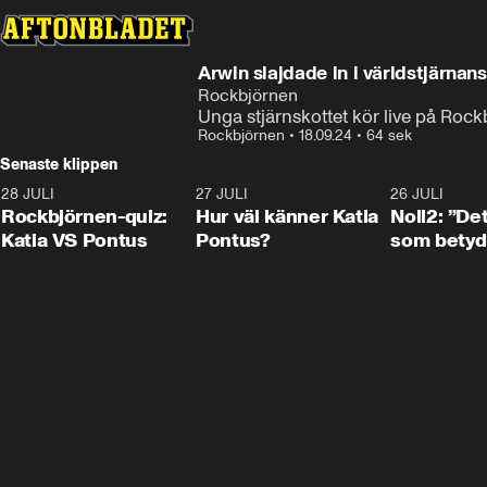
Arwin slajdade in i världstjärnan
Rockbjörnen
Unga stjärnskottet kör live på Ro
Rockbjörnen
•
18.09.24
•
64 sek
Senaste klippen
28 JULI
0:15
27 JULI
0:46
26 JULI
Rockbjörnen-quiz:
Hur väl känner Katia
Noll2: ”Det
Katia VS Pontus
Pontus?
som betyd