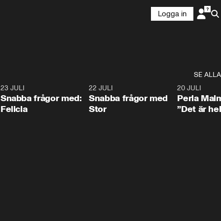
Logga in
SE ALLA
8
23 JULI
0:51
22 JULI
0:52
20 JULI
Snabba frågor med:
Snabba frågor med
Perla Mal
Felicia
Stor
”Det är hel