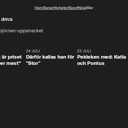
Hem
Serier
Nyheter
Sport
Nöje
Mer
Livsstil
s dm:s
ckbjörnen-uppsnacket
0:33
24 JULI
0:28
23 JULI
0:3
 är priset
Därför kallas han för
Pekleken med: Katia
er mest”
"Stor"
och Pontus