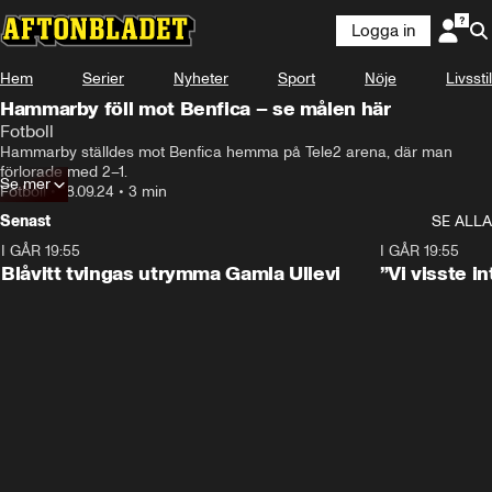
Logga in
Hem
Serier
Nyheter
Sport
Nöje
Livsstil
Hammarby föll mot Benfica – se målen här
Fotboll
Hammarby ställdes mot Benfica hemma på Tele2 arena, där man 
förlorade med 2–1.
Se mer
Fotboll
•
18.09.24
•
3 min
Senast
SE ALLA
I GÅR 19:55
0:29
I GÅR 19:55
Blåvitt tvingas utrymma Gamla Ullevi
”Vi visste 