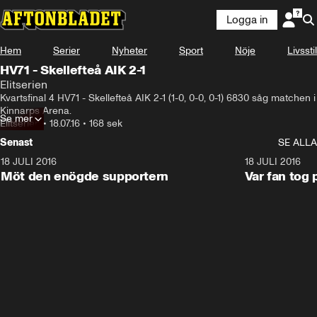
Logga in
Hem
Serier
Nyheter
Sport
Nöje
Livsstil
HV71 - Skellefteå AIK 2-1
Elitserien
Kvartsfinal 4 HV71 - Skellefteå AIK 2-1 (1-0, 0-0, 0-1) 6830 såg matchen i 
Kinnarps Arena.
Se mer
Elitserien
•
18.07.16
•
168 sek
Senast
SE ALLA
18 JULI 2016
2:52
18 JULI 2016
Möt den enögde supportern
Var fan tog