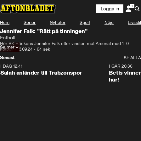
Logga in
Hem
Serier
Nyheter
Sport
Nöje
Livsstil
Jennifer Falk: ”Rätt på tinningen”
Fotboll
Hör BK Häckens Jennifer Falk efter vinsten mot Arsenal med 1–0.
Se mer
Fotboll
•
18.09.24
•
64 sek
Senast
SE ALLA
I DAG 12:41
0:42
I GÅR 20:36
Salah anländer till Trabzonspor
Betis vinne
här!