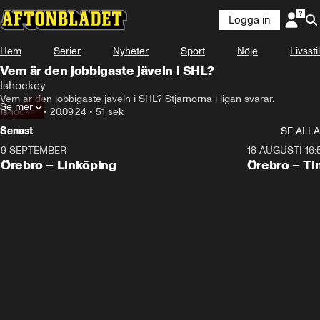
Logga in
Hem
Serier
Nyheter
Sport
Nöje
Livsstil
Vem är den jobbigaste jäveln i SHL?
Ishockey
Vem är den jobbigaste jäveln i SHL? Stjärnorna i ligan svarar.
Se mer
Ishockey
•
20.09.24
•
51 sek
Senast
SE ALLA
9 SEPTEMBER
18 AUGUSTI 16:
Plus
Plus
Örebro – Linköping
Örebro – Ti