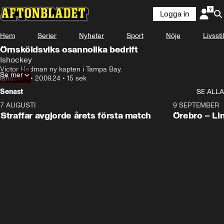
Logga in
Hem
Serier
Nyheter
Sport
Nöje
Livsstil
Örnsköldsviks osannolika bedrift
Ishockey
Victor Hedman ny kapten i Tampa Bay.
Se mer
Ishockey
•
20.09.24
•
15 sek
Senast
SE ALLA
7 AUGUSTI
2:19
9 SEPTEMBER
Plus
Straffar avgjorde årets första match
Örebro – Li