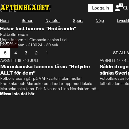
Logga in
Hem
Serier
Nyheter
Sport
Nöje
Livsstil
Hakar fast barnen: "Bedårande"
Fotbollsresan
Unga fansen till Gimnasia skolas i tid...
Se mer
Fotbollsresan
•
21.09.24
•
20 sek
5
4
3
2
1
SE ALLA
AVSNITT 18
•
10 JULI
34:17
AVSNITT 17
•
4 
Marockanska fansens tårar: ”Betyder
Sålde droge
ALLT för dem”
sänka Sveri
Fotbollsresan går på VM-kvartsfinalen mellan 
Fotbollsresan fö
Frankrike och Marocko och laddar upp med lokala 
fotbollsidentitet
Marockanska fans. Erik Niva och Linn Nordström möts 
Missa inte det här
av stimmig frukost, tutande kycklingar och taxibil från 
Casablanca. 