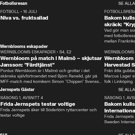
Rydström tar över
Fotbollsresan
SE ALLA
FOTBOLL
•
16 JULI
0:44
FOTBOLLSRES
Niva vs. fruktsallad
Bakom kulis
skräck: ”Kry
Vad gör man som
med fotbollsres
Wernblooms eskapader
WERNBLOOMS ESKAPADER
•
S4, E2
38:23
WERNBLOOMS 
Wernbloom på match i Malmö – skjutsar
Wernbloom 
Jansson: ”Färdtjänst”
Harvestad 
Pontus Wernbloom är i Malmö och grottar i det 
Från åtta gubbar 
skånska självförtroendet med Björn Ranelid, går på 
Marcus Lager sta
MFF-match med komikern Simon ”Chippen” Svensson 
folk i Linköping
och hjälper skadade stjärnbacken Pontus Jansson 
och Wernbloom kl
Jernspets Gästar
SE ALLA
hem. 
SÄSONG 1, AVSNITT 4
13:37
SÄSONG 1, AVS
Frida Jernspets testar voltige
Bakom kuli
Frida Jernspets åker till Södertörn ryttarcenter och 
Internation
testar voltige
Frida Jernspets 
Sweden Interna