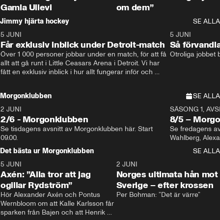
Gamla Ullevi
om dem”
Jimmy hjärta hockey
SE ALLA
5 JUNI
11:14
5 JUNI
Får exklusiv inblick under Detroit-match
Så förvandl
Över 1 000 personer jobbar under en match, för att få 
Otroliga jobbet
allt att gå runt i Little Ceasars Arena i Detroit. Vi har 
fått en exklusiv inblick i hur allt fungerar inför och 
under match i världens bästa hockeyliga
Morgonklubben
SE ALLA
2 JUNI
SÄSONG 1, AVSN
2/6 - Morgonklubben
8/5 – Morg
Se tisdagens avsnitt av Morgonklubben här. Start 
Se fredagens av
09.00. 
Det bästa ur Morgonklubben
SE ALLA
5 JUNI
0:44
2 JUNI
Axén: ”Alla tror att jag
Norges ultimata hån mot
ogillar Rydström”
Sverige – efter krossen
Hör Alexander Axén och Pontus 
Per Bohman: ”Det är värre”
Wernbloom om att Kalle Karlsson får 
sparken från Bajen och att Henrik 