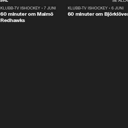
SHL
SE ALLA
KLUBB-TV ISHOCKEY
•
7 JUNI
1:02:53
KLUBB-TV ISHOCKEY
•
6 JUNI
1:0
Plus
60 minuter om Malmö
60 minuter om Björklöve
Redhawks