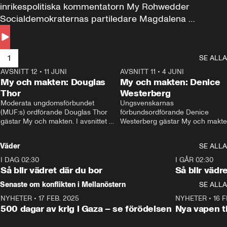
inrikespolitiska kommentatorn My Rohwedder 
Socialdemokraternas partiledare Magdalena 
Andersson till svars.
1
SE ALLA
AVSNITT 12
•
11 JUNI
26:27
AVSNITT 11
•
4 JUNI
2
My och makten: Douglas
My och makten: Denice
Thor
Westerberg
Moderata ungdomsförbundet 
Ungsvenskarnas 
(MUF:s) ordförande Douglas Thor 
förbundsordförande Denice 
gästar My och makten. I avsnittet 
Westerberg gästar My och makten.
diskuteras tonårsutvisningarna och 
avsnittet diskuteras migrationsfrå
hur Moderaterna ska locka väljare till 
och hur SD ska locka kvinnliga 
Väder
SE ALLA
valet i höst. 
väljare. 
I DAG 02:30
1:06
I GÅR 02:30
Så blir vädret där du bor
Så blir vädr
Senaste om konflikten i Mellanöstern
SE ALLA
NYHETER
•
17 FEB. 2025
0:45
NYHETER
•
16 F
500 dagar av krig i Gaza – se förödelsen
Nya vapen ti