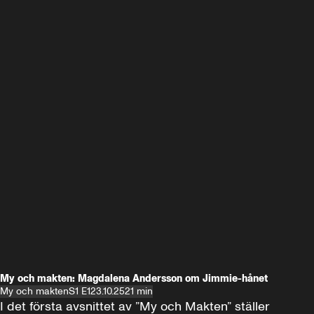
My och makten: Magdalena Andersson om Jimmie-hånet
My och makten
S1 E1
23.10.25
21 min
I det första avsnittet av ”My och Makten” ställer 