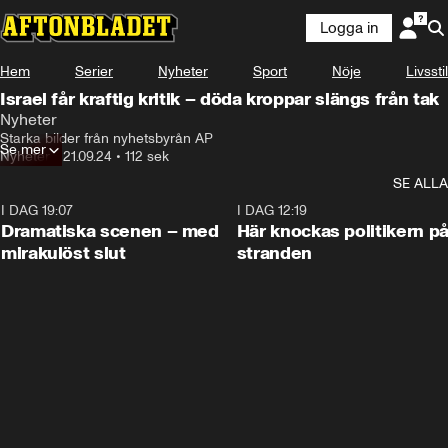
Logga in
Hem
Serier
Nyheter
Sport
Nöje
Livsstil
Israel får kraftig kritik – döda kroppar slängs från tak
Nyheter
Det kommer starka videos från Västbanken på 
Starka bilder från nyhetsbyrån AP
Se mer
Nyhetsbyrån AP.
Nyheter
•
21.09.24
•
112 sek
SE ALLA
I DAG 19:07
0:42
I DAG 12:19
Dramatiska scenen – med
Här knockas politikern p
mirakulöst slut
stranden