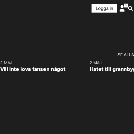
Logga in
SE ALLA
9
2 MAJ
0:33
2 MAJ
Vill inte lova fansen något
Hatet till grannb