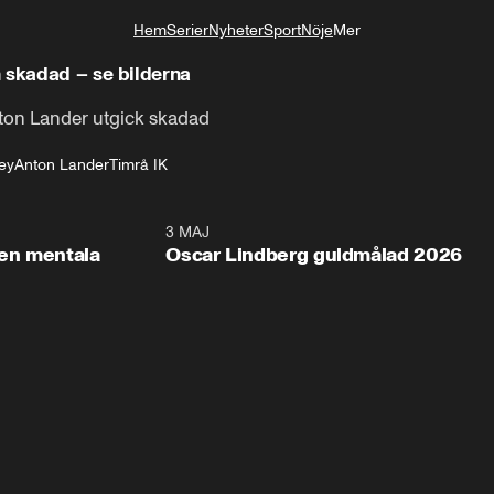
Hem
Serier
Nyheter
Sport
Nöje
Mer
Livsstil
 skadad – se bilderna
nton Lander utgick skadad
ey
Anton Lander
Timrå IK
2:26
3 MAJ
1:0
en mentala
Oscar Lindberg guldmålad 2026