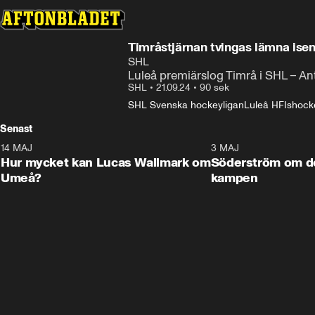
Timråstjärnan tvingas lämna isen
SHL
Luleå premiärslog Timrå i SHL – A
SHL
•
21.09.24
•
90 sek
SHL Svenska hockeyligan
Luleå HF
Ishock
Senast
14 MAJ
1:18
3 MAJ
Plus
Hur mycket kan Lucas Wallmark om
Söderström om d
Umeå?
kampen