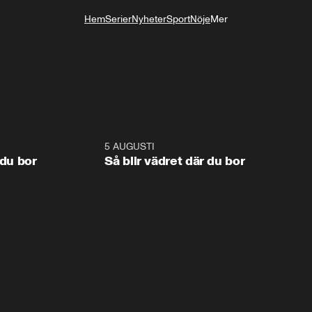
Hem
Serier
Nyheter
Sport
Nöje
Mer
Livsstil
1:06
5 AUGUSTI
1:0
 du bor
Så blir vädret där du bor