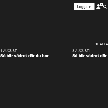
Logga in
SE ALLA
6
4 AUGUSTI
1:06
3 AUGUSTI
Så blir vädret där du bor
Så blir vädret där