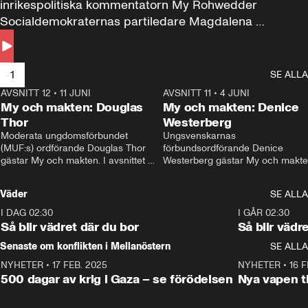
inrikespolitiska kommentatorn My Rohwedder 
Socialdemokraternas partiledare Magdalena 
Andersson till svars.
1
SE ALLA
AVSNITT 12
•
11 JUNI
26:27
AVSNITT 11
•
4 JUNI
2
My och makten: Douglas
My och makten: Denice
Thor
Westerberg
Moderata ungdomsförbundet 
Ungsvenskarnas 
(MUF:s) ordförande Douglas Thor 
förbundsordförande Denice 
gästar My och makten. I avsnittet 
Westerberg gästar My och makten.
diskuteras tonårsutvisningarna och 
avsnittet diskuteras migrationsfrå
hur Moderaterna ska locka väljare till 
och hur SD ska locka kvinnliga 
Väder
SE ALLA
valet i höst. 
väljare. 
I DAG 02:30
1:06
I GÅR 02:30
Så blir vädret där du bor
Så blir vädr
Senaste om konflikten i Mellanöstern
SE ALLA
NYHETER
•
17 FEB. 2025
0:45
NYHETER
•
16 F
500 dagar av krig i Gaza – se förödelsen
Nya vapen ti