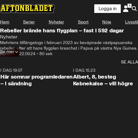
Logga in
Hem
Serier
Nyheter
Sport
Nöje
Livsstil
Rebeller brände hans flygplan – fast i 592 dagar
Nyheter
Den kidnappade Nya Zeeländske piloten Philip Mehrtens 
Mehrtens tillfångatogs i februari 2023 av beväpnade västpapuanska 
har släppts efter cirka ett och ett halvt år i fångenskap.
rebeller, efter att hans flygplan kraschat i Papua på västra Nya Guinea.
Se mer
Nyheter
•
22.09.24
•
80 sek
SE ALLA
I DAG 19:07
0:45
I DAG 15:23
Här somnar programledaren
Albert, 8, besteg
– i sändning
Kebnekaise – vill högre