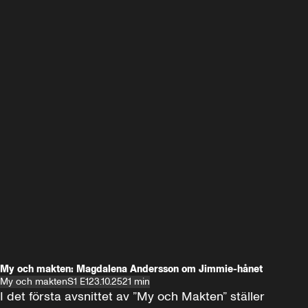
My och makten: Magdalena Andersson om Jimmie-hånet
My och makten
S1 E1
23.10.25
21 min
I det första avsnittet av ”My och Makten” ställer 