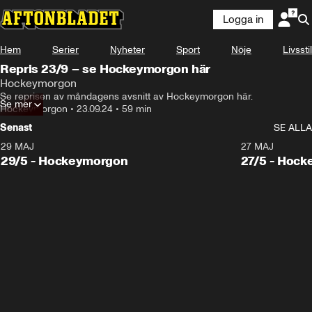
Logga in
Hem
Serier
Nyheter
Sport
Nöje
Livsstil
Repris 23/9 – se Hockeymorgon här
Hockeymorgon
Se reprisen av måndagens avsnitt av Hockeymorgon här.
Se mer
Hockeymorgon
•
23.09.24
•
59 min
Senast
SE ALLA
29 MAJ
27 MAJ
29/5 - Hockeymorgon
27/5 - Hoc