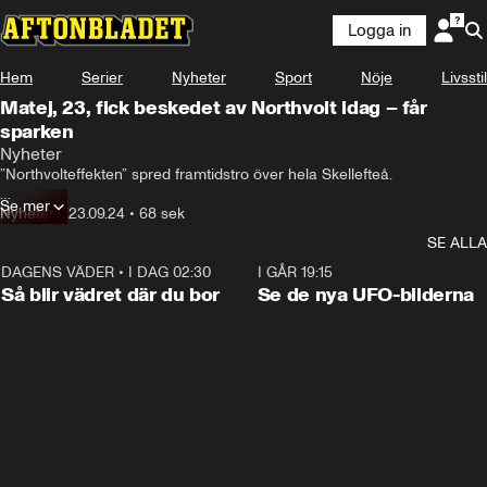
Logga in
Hem
Serier
Nyheter
Sport
Nöje
Livsstil
Matej, 23, fick beskedet av Northvolt idag – får
sparken
Nyheter
”Northvolteffekten” spred framtidstro över hela Skellefteå.

Se mer
Nu blir 1 000 personer av med sina jobb.

Nyheter
•
23.09.24
•
68 sek
SE ALLA
Här är turerna kring Europas största batterifabrik.
DAGENS VÄDER
•
I DAG 02:30
1:06
I GÅR 19:15
Så blir vädret där du bor
Se de nya UFO-bilderna