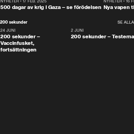
NYHETER
•
17 FEB. 2025
0:45
NYHETER
•
16 F
500 dagar av krig i Gaza – se förödelsen
Nya vapen ti
200 sekunder
SE ALLA
24 JUNI
5:00
2 JUNI
200 sekunder –
200 sekunder – Testern
Vaccinfusket,
fortsättningen