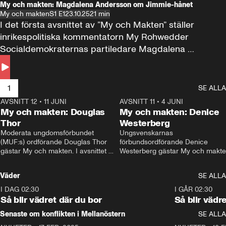
My och makten: Magdalena Andersson om Jimmie-hånet
My och makten
S1 E1
23.10.25
21 min
I det första avsnittet av ”My och Makten” ställer 
inrikespolitiska kommentatorn My Rohwedder 
Socialdemokraternas partiledare Magdalena 
Andersson till svars.
1
SE ALLA
AVSNITT 12
•
11 JUNI
26:27
AVSNITT 11
•
4 JUNI
2
My och makten: Douglas
My och makten: Denice
Thor
Westerberg
Moderata ungdomsförbundet 
Ungsvenskarnas 
(MUF:s) ordförande Douglas Thor 
förbundsordförande Denice 
gästar My och makten. I avsnittet 
Westerberg gästar My och makten.
diskuteras tonårsutvisningarna och 
avsnittet diskuteras migrationsfrå
hur Moderaterna ska locka väljare till 
och hur SD ska locka kvinnliga 
Väder
SE ALLA
valet i höst. 
väljare. 
I DAG 02:30
1:06
I GÅR 02:30
Så blir vädret där du bor
Så blir vädr
Senaste om konflikten i Mellanöstern
SE ALLA