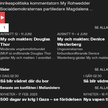
inrikespolitiska kommentatorn My Rohwedder 
Socialdemokraternas partiledare Magdalena 
Andersson till svars.
1
SE ALLA
AVSNITT 12
•
11 JUNI
26:27
AVSNITT 11
•
4 JUNI
2
My och makten: Douglas
My och makten: Denice
Thor
Westerberg
Moderata ungdomsförbundet 
Ungsvenskarnas 
(MUF:s) ordförande Douglas Thor 
förbundsordförande Denice 
gästar My och makten. I avsnittet 
Westerberg gästar My och makten.
diskuteras tonårsutvisningarna och 
avsnittet diskuteras migrationsfrå
hur Moderaterna ska locka väljare till 
och hur SD ska locka kvinnliga 
Väder
SE ALLA
valet i höst. 
väljare. 
I DAG 02:30
1:06
I GÅR 02:30
Så blir vädret där du bor
Så blir vädr
Senaste om konflikten i Mellanöstern
SE ALLA
NYHETER
•
17 FEB. 2025
0:45
NYHETER
•
16 F
500 dagar av krig i Gaza – se förödelsen
Nya vapen ti