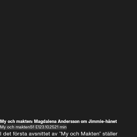
My och makten: Magdalena Andersson om Jimmie-hånet
My och makten
S1 E1
23.10.25
21 min
I det första avsnittet av ”My och Makten” ställer 