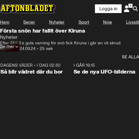
Logga in
Hem
Serier
Nyheter
Sport
Nöje
Livsstil
Första snön har fallit över Kiruna
Nyheter
Igår utfärdade SMHI en gul varning för snö i delar av 
Efter SMHI:s gula varning för snö fick Kiruna i går en vit skrud.
Se mer
Norrbotten.
Nyheter
•
24.09.24
•
25 sek
SE ALLA
DAGENS VÄDER
•
I DAG 02:30
1:06
I GÅR 19:15
Så blir vädret där du bor
Se de nya UFO-bilderna