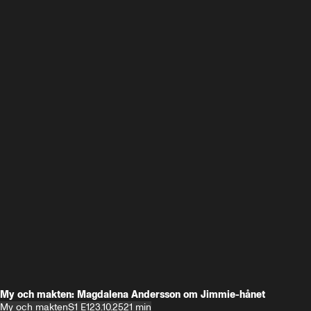
My och makten: Magdalena Andersson om Jimmie-hånet
My och makten
S1 E1
23.10.25
21 min