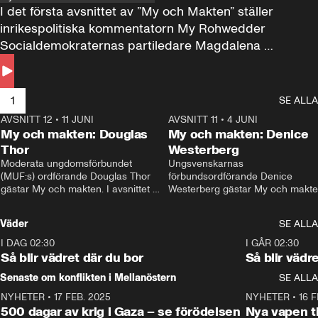
I det första avsnittet av ”My och Makten” ställer 
inrikespolitiska kommentatorn My Rohwedder 
Socialdemokraternas partiledare Magdalena 
Andersson till svars.
1
SE ALLA
AVSNITT 12
•
11 JUNI
26:27
AVSNITT 11
•
4 JUNI
2
My och makten: Douglas
My och makten: Denice
Thor
Westerberg
Moderata ungdomsförbundet 
Ungsvenskarnas 
(MUF:s) ordförande Douglas Thor 
förbundsordförande Denice 
gästar My och makten. I avsnittet 
Westerberg gästar My och makten.
diskuteras tonårsutvisningarna och 
avsnittet diskuteras migrationsfrå
hur Moderaterna ska locka väljare till 
och hur SD ska locka kvinnliga 
Väder
SE ALLA
valet i höst. 
väljare. 
I DAG 02:30
1:06
I GÅR 02:30
Så blir vädret där du bor
Så blir vädr
Senaste om konflikten i Mellanöstern
SE ALLA
NYHETER
•
17 FEB. 2025
0:45
NYHETER
•
16 F
500 dagar av krig i Gaza – se förödelsen
Nya vapen ti