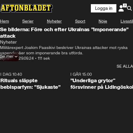
Logga in
Hem
Serier
Nyheter
Sport
Nöje
Livsstil
Se bilderna: Före och efter Ukrainas ”imponerande”
attack
-ryska ammunitionsdepåer.
Nyheter
Militärexpert Joakim Paasikivi beskriver Ukrainas attacker mot ryska 
vapendepåer som imponerande bra utförda.
Se mer
Nyheter
•
29.09.24
•
111 sek
SE ALLA
I DAG 10:40
1:01
I GÅR 15:00
Rituals släppte
”Underliga grytor"
bebisparfym: ”Sjukaste”
försvinner på Lidingösko