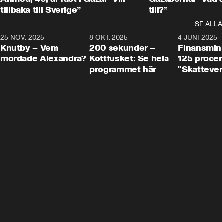
tillbaka till Sverige”
till?”
SE ALLA
3
25 NOV. 2025
31:05
8 OKT. 2025
4:29
4 JUNI 2025
Knutby – Vem
200 sekunder –
Finansmin
mördade Alexandra?
Köttfusket: Se hela
125 procent
programmet här
"Skattever
viktig uppg