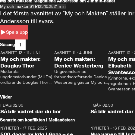
My och makten: Magdalena Andersson om Jimmie-hånet
My och makten
S1 E1
23.10.25
21 min
I det första avsnittet av ”My och Makten” ställe
Andersson till svars.
Spela upp
1
Säsong
AVSNITT 12
•
11 JUNI
26:27
AVSNITT 11
•
4 JUNI
23:40
AVSNITT 10
•
My och makten:
My och makten:
My och ma
Douglas Thor
Denice Westerberg
Elisabeth
Moderata 
Ungsvenskarnas 
Svantess
ungdomsförbundet (MUF:s) 
förbundsordförande Denice 
Kvinnorna, ek
ordförande Douglas Thor 
Westerberg gästar My och 
migrationen. E
gästar My och makten. I 
makten. I avsnittet 
Svantesson stäl
avsnittet diskuteras 
diskuteras migrationsfrågan 
när finansmini
Väder
tonårsutvisningarna och hur 
och hur SD ska locka 
Moderaterna ska locka 
kvinnliga väljare. 
I DAG 02:30
1:06
I GÅR 02:30
väljare till valet i höst. 
Så blir vädret där du bor
Så blir vädret där
Senaste om konflikten i Mellanöstern
NYHETER
•
17 FEB. 2025
0:45
NYHETER
•
16 FEB. 20
500 dagar av krig i Gaza – se
Nya vapen till Isr