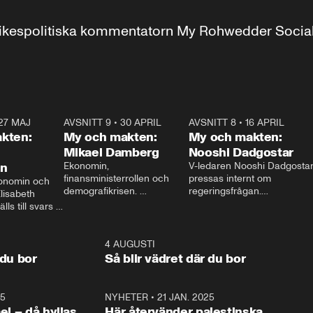
r inrikespolitiska kommentatorn My Rohwedder Soci
27 MAJ
3:51
AVSNITT 9
•
30 APRIL
24:00
AVSNITT 8
•
16 APRIL
25:1
kten:
My och makten:
My och makten:
Mikael Damberg
Nooshi Dadgostar
on
Ekonomin, 
V-ledaren Nooshi Dadgostar
finansministerrollen och 
pressas internt om 
onomin och 
demografikrisen. 
regeringsfrågan.

lisabeth 
Oppositionen ställs till svars 
I Aftonbladets 
ls till svars 
när Socialdemokraternas 
partiledarutfrågning ”My 
stern gästar 
Mikael Damberg gästar My 
och Makten” sätter hon ner 
My och Makten. 
och Makten. 
foten mot kritikerna:

1:06
4 AUGUSTI
1:0
– Vi ställer upp i val. Ska vi 
 du bor
Så blir vädret där du bor
vara med så sitter vi förstås 
25
1:22
NYHETER
•
21 JAN. 2025
0:5
ael – då hyllas
Här återvänder palestinska