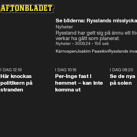
Se bilderna: Rysslands misslyck
Nyheter
Ryssland har gett sig på ännu ett förs
verkar ha gått som planerat.
Nyheter
•
30.09.24
•
156 sek
Kärnvapen
Joakim Paasikivi
Rysslands inva
I DAG 12:19
0:45
I DAG 10:16
1:26
I DAG 08:20
Här knockas
Per-Inge fast i
Se de nya 
politikern på
hemmet – kan inte
på solen
stranden
komma ut