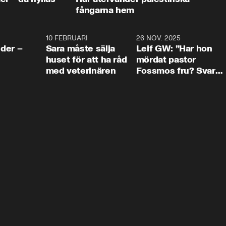
fångarna hem
4:24
10 FEBRUARI
4:13
26 NOV. 2025
8:1
der –
Sara måste sälja
Leif GW: ”Har hon
huset för att ha råd
mördat pastor
med veterinären
Fossmos fru? Svar
nej.”