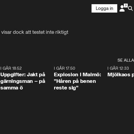
Logga in
isar dock att testet inte riktigt 
SE ALLA
5
I GÅR 18:52
0:33
I GÅR 17:50
1:10
I GÅR 12:33
Uppgifter: Jakt på
Explosion i Malmö:
Mjölkaos p
gärningsman – på
”Håren på benen
samma ö
reste sig”