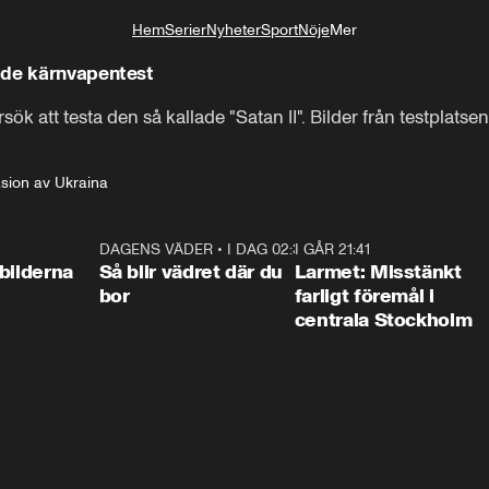
Hem
Serier
Nyheter
Sport
Nöje
Mer
Livsstil
ade kärnvapentest
Jag vet inte om 

ök att testa den så kallade "Satan II". Bilder från testplatsen v
alla ni minns den-
sion av Ukraina
0:31
DAGENS VÄDER
•
I DAG 02:30
1:06
I GÅR 21:41
0:3
bilderna
Så blir vädret där du
Larmet: Misstänkt
bor
farligt föremål i
centrala Stockholm