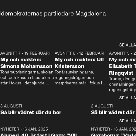
aldemokraternas partiledare Magdalena 
SE ALLA
7
AVSNITT 7
•
19 FEBRUARI
24:30
AVSNITT 6
•
12 FEBRUARI
27:30
AVSNITT 5
•
My och makten:
My och makten: Ulf
My och ma
Simona Mohamsson
Kristersson
Elisabeth
 
Tonårsutvisningarna, skolan 
Tonårsutvisningarna, 
Ringqvist
och och krisen i Liberalerna 
regeringsfrågan och 
Trump, den gr
står i fokus i det sjunde 
matpriserna står i fokus i 
omställningen
avsnittet av ”My och 
det sjätte avsnittet av ”My 
regeringsfråga
makten”. Se när 
och makten”. Se när 
centrum i det 
SE ALLA
Aftonbladets inrikespolitiska 
Aftonbladets inrikespolitiska 
avsnittet av ”
kommentator My 
kommentator My 
6
3 AUGUSTI
1:06
2 AUGUSTI
Makten”. Se nä
Rohwedder ställer 
Rohwedder ställer 
Så blir vädret där du bor
Så blir vädret där
Aftonbladets in
utbildnings- och 
statsminister Ulf Kristersson 
kommentator 
SE ALLA
integrationsminister Simona 
till svars.
Rohwedder stäl
Mohamsson till svars.
Centerpartiets
2
NYHETER
•
16 JAN. 2025
1:01
NYHETER
•
16 JAN. 20
Thand Ring till
Ahmed, 40, är fast i Gaza: ”Vill
Gazaborna: ”Vad s