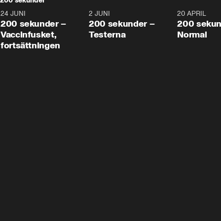
200 sekunder
24 JUNI
5:00
2 JUNI
4:23
20 APRIL
200 sekunder –
200 sekunder –
200 sekun
Vaccinfusket,
Testerna
Normal
fortsättningen