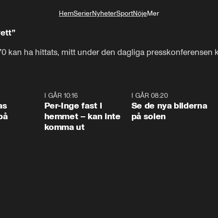
Hem
Serier
Nyheter
Sport
Nöje
Mer
Livsstil
ett”
0 kan ha hittats, mitt under den dagliga presskonferensen k
0:45
I GÅR 10:16
1:26
I GÅR 08:20
0:3
as
Per-Inge fast i
Se de nya bilderna
på
hemmet – kan inte
på solen
komma ut