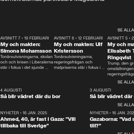
SE ALLA
7
AVSNITT 7
•
19 FEBRUARI
24:30
AVSNITT 6
•
12 FEBRUARI
27:30
AVSNITT 5
•
My och makten:
My och makten: Ulf
My och ma
Simona Mohamsson
Kristersson
Elisabeth
 
Tonårsutvisningarna, skolan 
Tonårsutvisningarna, 
Ringqvist
och och krisen i Liberalerna 
regeringsfrågan och 
Trump, den gr
står i fokus i det sjunde 
matpriserna står i fokus i 
omställningen
avsnittet av ”My och 
det sjätte avsnittet av ”My 
regeringsfråga
makten”. Se när 
och makten”. Se när 
centrum i det 
SE ALLA
Aftonbladets inrikespolitiska 
Aftonbladets inrikespolitiska 
avsnittet av ”
kommentator My 
kommentator My 
6
4 AUGUSTI
1:06
3 AUGUSTI
Makten”. Se nä
Rohwedder ställer 
Rohwedder ställer 
Så blir vädret där du bor
Så blir vädret där
Aftonbladets in
utbildnings- och 
statsminister Ulf Kristersson 
kommentator 
SE ALLA
integrationsminister Simona 
till svars.
Rohwedder stäl
Mohamsson till svars.
Centerpartiets
2
NYHETER
•
16 JAN. 2025
1:01
NYHETER
•
16 JAN. 20
Thand Ring till
Ahmed, 40, är fast i Gaza: ”Vill
Gazaborna: ”Vad s
tillbaka till Sverige”
till?”