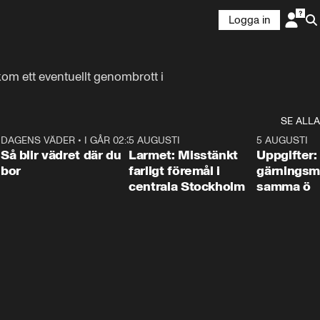
Logga in
om ett eventuellt genombrott i 
SE ALLA
1
DAGENS VÄDER
•
I GÅR 02:30
1:06
5 AUGUSTI
0:35
5 AUGUSTI
Så blir vädret där du
Larmet: Misstänkt
Uppgifter:
bor
farligt föremål i
gärningsm
centrala Stockholm
samma ö