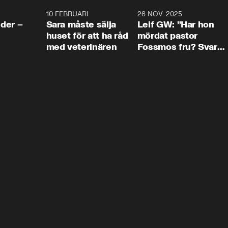
4:24
10 FEBRUARI
4:13
26 NOV. 2025
8:1
der –
Sara måste sälja
Leif GW: ”Har hon
huset för att ha råd
mördat pastor
med veterinären
Fossmos fru? Svar
nej.”