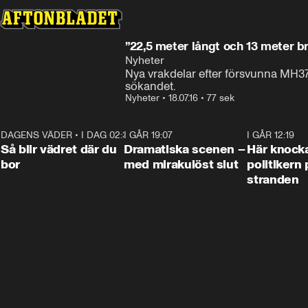
”22,5 meter långt och 13 meter br
Nyheter
Nya vrakdelar efter försvunna MH37
sökandet.
Nyheter
•
18.07.16
•
77 sek
DAGENS VÄDER
•
I DAG 02:30
1:06
I GÅR 19:07
0:42
I GÅR 12:19
Så blir vädret där du
Dramatiska scenen –
Här knock
bor
med mirakulöst slut
politikern 
stranden