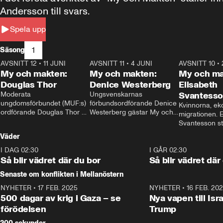
Andersson till svars.
Spela upp
1
Säsong
AVSNITT 12
•
11 JUNI
26:27
AVSNITT 11
•
4 JUNI
23:40
AVSNITT 10
•
My och makten:
My och makten:
My och ma
Douglas Thor
Denice Westerberg
Elisabeth
Moderata 
Ungsvenskarnas 
Svantess
ungdomsförbundet (MUF:s) 
förbundsordförande Denice 
Kvinnorna, ek
ordförande Douglas Thor 
Westerberg gästar My och 
migrationen. E
gästar My och makten. I 
makten. I avsnittet 
Svantesson stäl
avsnittet diskuteras 
diskuteras migrationsfrågan 
när finansmini
Väder
tonårsutvisningarna och hur 
och hur SD ska locka 
Moderaterna ska locka 
kvinnliga väljare. 
I DAG 02:30
1:06
I GÅR 02:30
väljare till valet i höst. 
Så blir vädret där du bor
Så blir vädret där
Senaste om konflikten i Mellanöstern
NYHETER
•
17 FEB. 2025
0:45
NYHETER
•
16 FEB. 20
500 dagar av krig i Gaza – se
Nya vapen till Isr
förödelsen
Trump