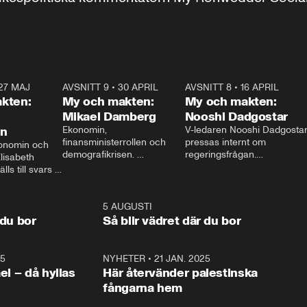
27 MAJ
3:51
AVSNITT 9
•
30 APRIL
24:00
AVSNITT 8
•
16 APRIL
25:1
kten:
My och makten:
My och makten:
Mikael Damberg
Nooshi Dadgostar
on
Ekonomin, 
V-ledaren Nooshi Dadgostar
finansministerrollen och 
pressas internt om 
onomin och 
demografikrisen. 
regeringsfrågan.

lisabeth 
Oppositionen ställs till svars 
I Aftonbladets 
ls till svars 
när Socialdemokraternas 
partiledarutfrågning ”My 
stern gästar 
Mikael Damberg gästar My 
och Makten” sätter hon ner 
My och Makten. 
och Makten. 
foten mot kritikerna:

1:06
5 AUGUSTI
1:0
– Vi ställer upp i val. Ska vi 
 du bor
Så blir vädret där du bor
vara med så sitter vi förstås 
25
1:22
NYHETER
•
21 JAN. 2025
0:5
ael – då hyllas
Här återvänder palestinska
fångarna hem