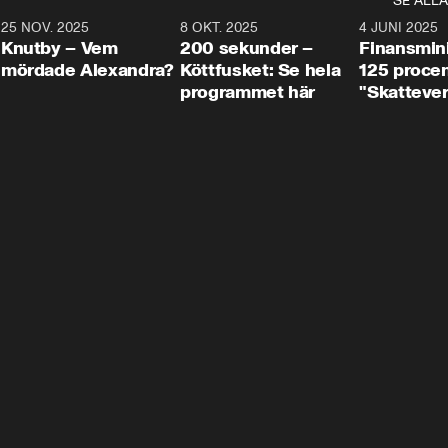
SE ALLA
3
25 NOV. 2025
31:05
8 OKT. 2025
4:29
4 JUNI 2025
Knutby – Vem
200 sekunder –
Finansmin
mördade Alexandra?
Köttfusket: Se hela
125 procent
programmet här
"Skattever
viktig uppg