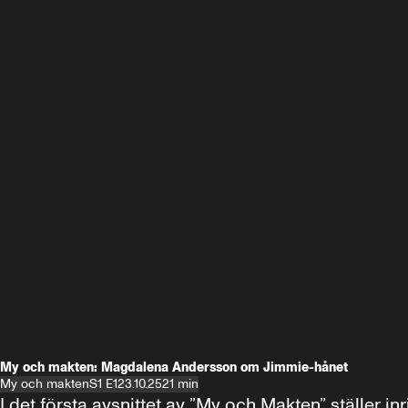
My och makten: Magdalena Andersson om Jimmie-hånet
My och makten
S1 E1
23.10.25
21 min
I det första avsnittet av ”My och Makten” ställe