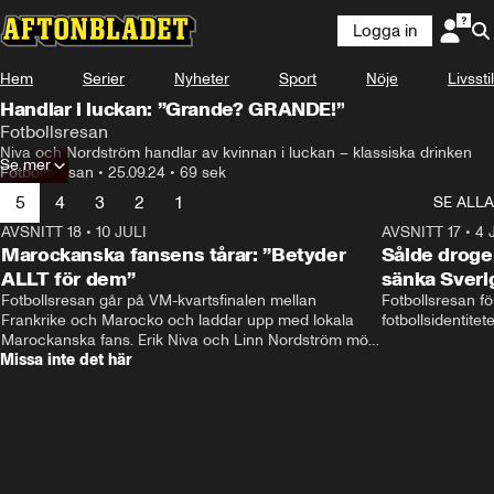
Logga in
Hem
Serier
Nyheter
Sport
Nöje
Livsstil
Handlar i luckan: ”Grande? GRANDE!”
Fotbollsresan
Niva och Nordström handlar av kvinnan i luckan – klassiska drinken
Se mer
Fotbollsresan
•
25.09.24
•
69 sek
5
4
3
2
1
SE ALLA
AVSNITT 18
•
10 JULI
34:17
AVSNITT 17
•
4 
Marockanska fansens tårar: ”Betyder
Sålde droge
ALLT för dem”
sänka Sveri
Fotbollsresan går på VM-kvartsfinalen mellan 
Fotbollsresan fö
Frankrike och Marocko och laddar upp med lokala 
fotbollsidentitet
Marockanska fans. Erik Niva och Linn Nordström möts 
Missa inte det här
av stimmig frukost, tutande kycklingar och taxibil från 
Casablanca. 