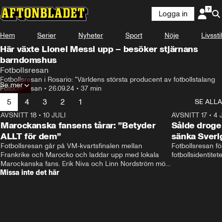
Logga in
Hem
Serier
Nyheter
Sport
Nöje
Livsstil
Här växte Lionel Messi upp – besöker stjärnans
barndomshus
Fotbollsresan
Fotbollsresan i Rosario: "Världens största producent av fotbollstalang
Se mer
Fotbollsresan
•
26.09.24
•
37 min
5
4
3
2
1
SE ALLA
AVSNITT 18
•
10 JULI
34:17
AVSNITT 17
•
4 
Marockanska fansens tårar: ”Betyder
Sålde droge
ALLT för dem”
sänka Sveri
Fotbollsresan går på VM-kvartsfinalen mellan 
Fotbollsresan fö
Frankrike och Marocko och laddar upp med lokala 
fotbollsidentitet
Marockanska fans. Erik Niva och Linn Nordström möts 
Missa inte det här
av stimmig frukost, tutande kycklingar och taxibil från 
Casablanca. 