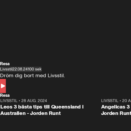
Resa
Livsstil
22.08.24
100 sek
Dröm dig bort med Livsstil.
Resa
LIVSSTIL
•
28 AUG. 2024
1:36
LIVSSTIL
•
20 A
Leos 3 bästa tips till Queensland i
Angelicas 3 
Australien - Jorden Runt
Jorden Run