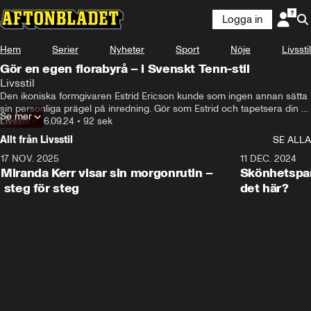
Logga in
Hem
Serier
Nyheter
Sport
Nöje
Livsstil
Gör en egen florabyrå – i Svenskt Tenn-stil
Livsstil
Den ikoniska formgivaren Estrid Ericson kunde som ingen annan sätta 
sin personliga prägel på inredning. Gör som Estrid och tapetsera din 
Se mer
byrå med bilder från en gammal Svensk Flora! Här får du lära dig hur 
Livsstil
•
26.09.24
•
92 sek
du gör din egen Flora-byrå – eller varför inte flora-skåp?
Allt från Livsstil
SE ALLA
17 NOV. 2025
1:33
11 DEC. 2024
Miranda Kerr visar sin morgonrutin –
Skönhetspan
steg för steg
det här?